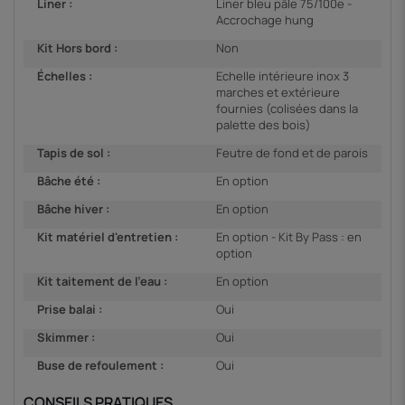
Liner :
Liner bleu pâle 75/100e -
Accrochage hung
Kit Hors bord :
Non
Échelles :
Echelle intérieure inox 3
marches et extérieure
fournies (colisées dans la
palette des bois)
Tapis de sol :
Feutre de fond et de parois
Bâche été :
En option
Bâche hiver :
En option
Kit matériel d'entretien :
En option - Kit By Pass : en
option
Kit taitement de l'eau :
En option
Prise balai :
Oui
Skimmer :
Oui
Buse de refoulement :
Oui
CONSEILS PRATIQUES