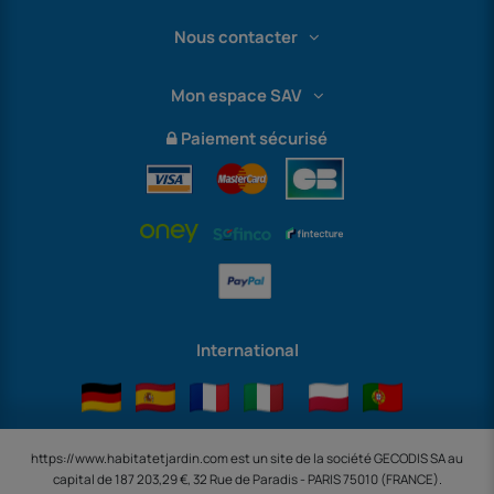
Nous contacter
Mon espace SAV
Paiement sécurisé
International
https://www.habitatetjardin.com est un site de la société GECODIS SA au
capital de 187 203,29 €, 32 Rue de Paradis - PARIS 75010 (FRANCE).