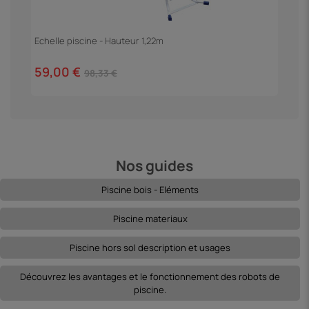
Echelle piscine - Hauteur 1,22m
F
59,00 €
3
98,33 €
Nos guides
Piscine bois - Eléments
Piscine materiaux
Piscine hors sol description et usages
Découvrez les avantages et le fonctionnement des robots de
piscine.