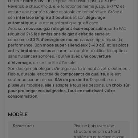
chaleur
noire 6 kW
, idéale pour les bassins jusqu’à
70 m³
.
Réversible chaud/froid, elle fonctionne même jusqu’à
-7 °C
et
assure une montée rapide et stable en température. Grâce à
son
interface simple à 3 boutons
et son
dégivrage
automatique
, elle est aussi pratique qu’efficace.
Avec son
nouveau gaz réfrigérant éco-responsable
, cette PAC
réduit de
2/3 les émissions de gaz à effet de serre
et
consomme
30 % d’énergie en moins
, sans compromis sur la
performance. Son
mode super-silencieux (~40 dB)
et les
plots
anti-vibratoires inclus
assurent un confort d’utilisation optimal,
sans nuisances sonores. Fournie avec une
couverture
d’hivernage
, elle est prête à l’emploi.
Son design noir élégant s’intègre parfaitement à votre extérieur.
Fiable, durable, et dotée de
composants de qualité
, elle est
soutenue par un réseau
SAV de proximité
. Disponible en
plusieurs modèles, elle s’adapte à tous les besoins.
Un choix sûr
pour prolonger vos baignades, tout en maîtrisant votre
consommation.
MODÈLE
Structure :
Piscine bois avec une
structure en pin du Nord
traitée en autoclave classe