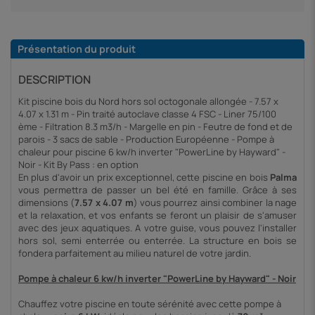
Présentation du produit
DESCRIPTION
Kit piscine bois du Nord hors sol octogonale allongée - 7.57 x
4.07 x 1.31 m - Pin traité autoclave classe 4 FSC - Liner 75/100
ème - Filtration 8.3 m3/h - Margelle en pin - Feutre de fond et de
parois - 3 sacs de sable - Production Européenne - Pompe à
chaleur pour piscine 6 kw/h inverter "PowerLine by Hayward" -
Noir - Kit By Pass : en option
En plus d'avoir un prix exceptionnel, cette piscine en bois
Palma
vous permettra de passer un bel été en famille. Grâce à ses
dimensions (
7.57 x 4.07 m
) vous pourrez ainsi combiner la nage
et la relaxation, et vos enfants se feront un plaisir de s'amuser
avec des jeux aquatiques. A votre guise, vous pouvez l'installer
hors sol, semi enterrée ou enterrée. La structure en bois se
fondera parfaitement au milieu naturel de votre jardin.
Pompe à chaleur 6 kw/h inverter "PowerLine by Hayward" - Noir
Chauffez votre piscine en toute sérénité avec cette pompe à