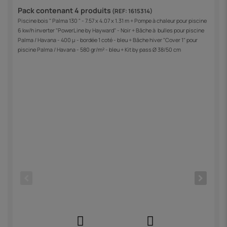
Pack contenant 4 produits
(REF: 1615314)
Piscine bois " Palma 130 " - 7.57 x 4.07 x 1.31 m + Pompe à chaleur pour piscine
6 kw/h inverter "PowerLine by Hayward" - Noir + Bâche à bulles pour piscine
Palma / Havana - 400 µ - bordée 1 coté - bleu + Bâche hiver "Cover 1" pour
piscine Palma / Havana - 580 gr/m² - bleu + Kit by pass Ø 38/50 cm