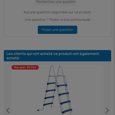
Aucune question disponible sur ce produit.
Une question ? Posez-la à la communauté
Poser une question
Les clients qui ont acheté ce produit ont également
acheté:
Bon plan -39,33 €
B