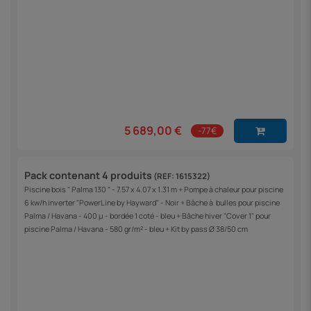
5 689,00 €
-77€
Pack contenant 4 produits
(REF: 1615322)
Piscine bois " Palma 130 " - 7.57 x 4.07 x 1.31 m + Pompe à chaleur pour piscine
6 kw/h inverter "PowerLine by Hayward" - Noir + Bâche à bulles pour piscine
Palma / Havana - 400 µ - bordée 1 coté - bleu + Bâche hiver "Cover 1" pour
piscine Palma / Havana - 580 gr/m² - bleu + Kit by pass Ø 38/50 cm