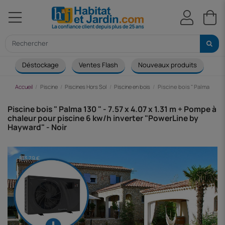
Déstockage
Ventes Flash
Nouveaux produits
Ca
Accueil
Piscine
Piscines Hors Sol
Piscine en bois
Piscine bois " Palma 130 "
Piscine bois " Palma 130 " - 7.57 x 4.07 x 1.31 m + Pompe à
chaleur pour piscine 6 kw/h inverter "PowerLine by
Hayward" - Noir
-813,79 €