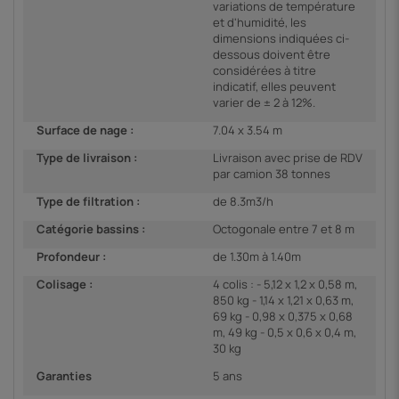
variations de température
et d'humidité, les
dimensions indiquées ci-
dessous doivent être
considérées à titre
indicatif, elles peuvent
varier de ± 2 à 12%.
Surface de nage :
7.04 x 3.54 m
Type de livraison :
Livraison avec prise de RDV
par camion 38 tonnes
Type de filtration :
de 8.3m3/h
Catégorie bassins :
Octogonale entre 7 et 8 m
Profondeur :
de 1.30m à 1.40m
Colisage :
4 colis : - 5,12 x 1,2 x 0,58 m,
850 kg - 1,14 x 1,21 x 0,63 m,
69 kg - 0,98 x 0,375 x 0,68
m, 49 kg - 0,5 x 0,6 x 0,4 m,
30 kg
Garanties
5 ans