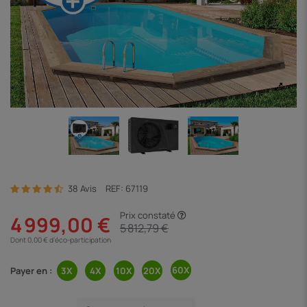
38 Avis
REF:
67119
Prix constaté
4 999,00 €
5 812,79 €
Dont 0,00 € d'éco-participation
Payer en :