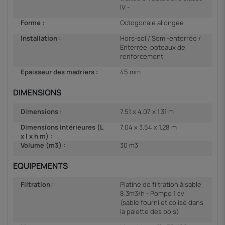
IV -
Forme :
Octogonale allongée
Installation :
Hors-sol / Semi-enterrée /
Enterrée. poteaux de
renforcement
Epaisseur des madriers :
45 mm
DIMENSIONS
Dimensions :
7.51 x 4.07 x 1.31 m
Dimensions intérieures (L
7.04 x 3.54 x 1.28 m
x l x h m) :
Volume (m3) :
30 m3
EQUIPEMENTS
Filtration :
Platine de filtration à sable
8.3m3/h - Pompe 1 cv
(sable fourni et colisé dans
la palette des bois)