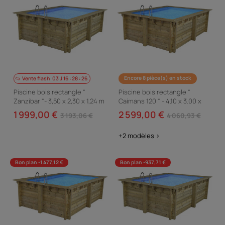
Encore 8 pièce(s) en stock
Vente flash
03
J
16
:
28
:
24
Piscine bois rectangle "
Piscine bois rectangle "
Zanzibar "- 3,50 x 2,30 x 1,24 m
Caimans 120 " - 4.10 x 3.00 x
1.24 m
1 999,00 €
2 599,00 €
3 193,06 €
4 060,93 €
+2 modèles >
Bon plan -1 477,12 €
Bon plan -937,71 €