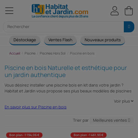
Déstockage
Ventes Flash
Nouveaux produits
Ca
Accueil
Piscine
Piscines Hors Sol
Piscine en bois
Piscine en bois Naturelle et esthétique pour
un jardin authentique
Vous désirez installer une piscine bois en kit dans votre jardin ?
Habitat et Jardin vous propose ses plus beaux modèles de piscines
bois en kit. Esthétiques et robustes, les piscines bois hors sol, semi
Voir plus
enterrées ou enterrées d’habitat et jardin s’intègrent naturellement
En savoir plus sur Piscine en bois
dans votre jardin. Découvrez notre gamme de piscine bois pour
partager des moments de détente en famille ou entre amis.
Trier par
Meilleures ventes
Bon plan -1 194,06 €
Bon plan -1 461,93 €