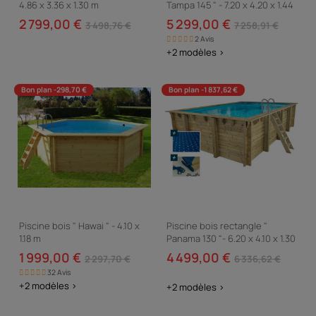
4.86 x 3.36 x 1.30 m
Tampa 145 " - 7.20 x 4.20 x 1.44
m - Bâche à bulles 400 µ -...
2 799,00 €
5 299,00 €
3 498,76 €
7 258,91 €
2 Avis
+2 modèles >
Bon plan -298,70 €
Bon plan -1 837,62 €
Piscine bois " Hawai " - 4.10 x
Piscine bois rectangle "
1.18 m
Panama 130 "- 6.20 x 4.10 x 1.30
m + Bâche à bulles 180 µ -
1 999,00 €
4 499,00 €
2 297,70 €
6 336,62 €
Bâche hiver...
32 Avis
+2 modèles >
+2 modèles >