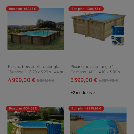
Bon plan -882,18 €
Bon plan -1 388,33 €
Piscine bois en kit rectangle
Piscine bois rectangle "
"Sunrise " - 8.20 x 5.20 x 1.44 m
Caimans 140 " - 4.10 x 3.00 x
1.39 m + Bâche à bulles 180 µ -
4 999,00 €
3 399,00 €
5 881,18 €
4 787,33 €
Bâche...
+2 modèles >
Bon plan -504,66 €
Bon plan -2 935,92 €