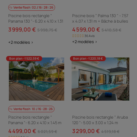
Vente flash
02
J
16
:
28
:
24
Piscine bois rectangle "
Piscine bois " Palma 130 " - 7.57
Panama 130 "- 6.20 x 4.10 x 1.31
x 4.07 x 1.31 m + Bâche à bulles
m
180 µ + Bâche hiver 280 gr/m²
3 999,00 €
4 599,00 €
5 998,75 €
5 410,58 €
36 Avis
+2 modèles >
+2 modèles >
Bon plan -1 522,59 €
Bon plan -1 220,18 €
Vente flash
10
J
16
:
28
:
24
Piscine bois rectangle "
Piscine bois rectangle " Aruba
Panama "- 6.20 x 4.10 x 1.45 m
120 "- 5.00 x 3.00 x 1.24 m
4 499,00 €
3 299,00 €
6 021,59 €
4 519,18 €