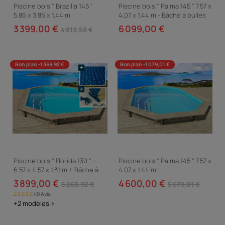
Piscine bois " Brazilia 145 "
Piscine bois " Palma 145 " 7.57 x
5.86 x 3.86 x 1.44 m
4.07 x 1.44 m - Bâche à bulles
180 µ - Bâche hiver 280 g/m²
3 399,00 €
6 099,00 €
4 813,58 €
Bon plan -1 369,92 €
Bon plan -1 079,01 €
Piscine bois " Florida 130 " -
Piscine bois " Palma 145 " 7.57 x
6.57 x 4.57 x 1.31 m + Bâche à
4.07 x 1.44 m
bulles 180 µ + Bâche hiver 280
3 899,00 €
4 600,00 €
5 268,92 €
5 679,01 €
gr/m²
40 Avis
+2 modèles >