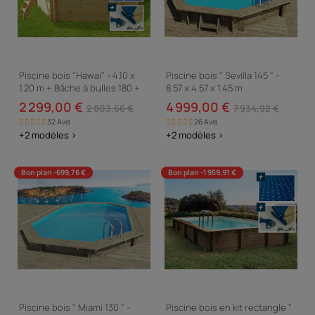
Piscine bois "Hawai" - 4.10 x
Piscine bois " Sevilla 145 " -
1.20 m + Bâche à bulles 180 +
8.57 x 4.57 x 1.45 m
Bâche hiver 280 gr/m²
2 299,00 €
4 999,00 €
2 803,66 €
7 934,92 €
32 Avis
26 Avis
+2 modèles >
+2 modèles >
Bon plan -699,76 €
Bon plan -1 959,91 €
Piscine bois " Miami 130 " -
Piscine bois en kit rectangle "