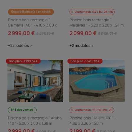
Encore 8 pièce(s) en stock
Vente flash
04
J
16
:
28
:
24
Piscine bois rectangle "
Piscine bois rectangle "
Caimans 140 " - 4.10 x 3.00 x
Maldives " - 3.20 x 3.20 x 1.24 m
1.39 m
2 999,00 €
2 099,00 €
4 476,12 €
3 036,71 €
+2 modèles >
+2 modèles >
Bon plan -1 999,34 €
Bon plan -1 320,72 €
N°1 des ventes
Vente flash
10
J
16
:
28
:
24
Piscine bois rectangle " Aruba
Piscine bois " Miami 120 " -
140 "- 5.00 x 3.00 x 1.38 m
4.86 x 3.36 x 1.20 m
2 999,00 €
2 199,00 €
4 998,34 €
3 519,72 €