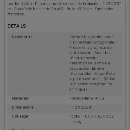
bordée 1 côté - Dimensions intérieures de la piscine : 4.42 X 2.92
m - Chauffe le bassin de 2 à 4°C - Bulles Ø12 mm - Fabrication
française.
DETAILS
Descriptif :
Bâche à bulles bleu pour
piscine Miami octogonale -
Préserve la propreté de
votre bassin - Absorbe
l'énergie solaire -
Rétention de la chaleur
accumulée - Élimine
l'évaporation d'eau - Évite
la photosynthèse - Réduit
l'utilisation des produits
chimiques -
Matières :
Polyéthylène 400 µ
Dimensions :
4.42 X 2.92 m
Colisage :
1 colis : - 0,68 x 0,5 x 0,52
m, 5 kg