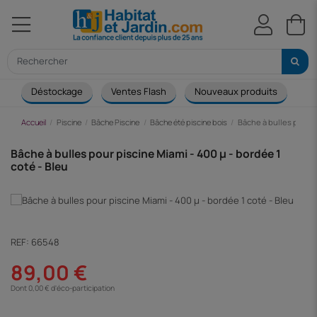
Déstockage
Ventes Flash
Nouveaux produits
Ca
Accueil
Piscine
Bâche Piscine
Bâche été piscine bois
Bâche à bulles pour p
Bâche à bulles pour piscine Miami - 400 µ - bordée 1
coté - Bleu
REF:
66548
89,00 €
Dont 0,00 € d'éco-participation