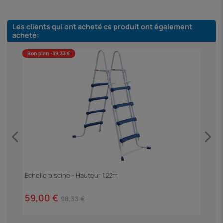
Les clients qui ont acheté ce produit ont également
acheté:
Bon plan -39,33 €
B
F
3
Echelle piscine - Hauteur 1,22m
59,00 €
98,33 €