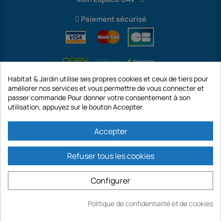
Paiement sécurisé
Habitat & Jardin utilise ses propres cookies et ceux de tiers pour
améliorer nos services et vous permettre de vous connecter et
passer commande Pour donner votre consentement à son
utilisation, appuyez sur le bouton Accepter.
International
Accepter
Refuser tous les cookies
https://www.habitatetjardin.com est un site de la société GECODIS SA au
capital de 187 203,29 €, 32 Rue de Paradis - PARIS 75010 (FRANCE).
Configurer
GECODIS.SA créée le 04/11/1998 est une filiale de ODAYA HOLDING au capital
de 2.750.640,00 EURO.
TOUTES NOS PROMOTIONS SONT VALABLES DANS LA LIMITE DES STOCKS
Politique de confidentialité et de cookies
DISPONIBLES