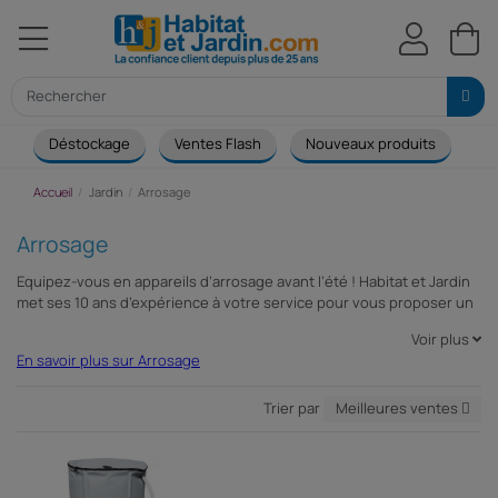
Déstockage
Ventes Flash
Nouveaux produits
Ca
Accueil
Jardin
Arrosage
Arrosage
Equipez-vous en appareils d’arrosage avant l’été ! Habitat et Jardin
met ses 10 ans d’expérience à votre service pour vous proposer un
panel d'outils d'arrosage comprenant : un récupérateur d'eau, une
Voir plus
pompe d'arrosage, un arroseur, un pulvérisateur ou un dévidoir.
En savoir plus sur Arrosage
L'arrosage H&J, c'est aussi un pistolet, une lance, des tuyaux, une
motopompe, ou un surpresseur pour devenir un expert de
l'arrosage. Cette large gamme d’outils d’arrosage vous permettra
Trier par
Meilleures ventes
d’entretenir votre jardin en réalisant une gestion de l’eau adaptée à
vos besoins.