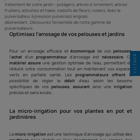
traitement de votre jardin : potagers, arbres d ’ornement, arbres
fruitiers, arbustes et haies, massifs de fleurs, rosiers. Avec le
pulverisateur à pression pulvérisez engrais,
désherbant...Découvrez l'ensemble de notre gamme de
pulverisateurs.
Optimisez l'arrosage de vos
pelouses
et jardins
Pour un arrosage efficace et
économique
de vos
pelouses
,
FILTRER
l'
achat
d'un
programmateur
d'arrosage est
nécessaire
. Ce
matériel
assure
une gestion optimale de l'eau, permettant de
réduire votre consommation tout en maintenant vos espaces
verts en parfaite santé. Les
programmateurs
offrent
la
possibilité de régler le
débit
d'eau selon les besoins
spécifiques de vos
pelouses
,
assurant
ainsi une
irrigation
précise et sans excès.
La
micro
-
irrigation
pour vos plantes en
pot
et
jardinières
La
micro
-
irrigation
est une technique d'arrosage qui utilise des