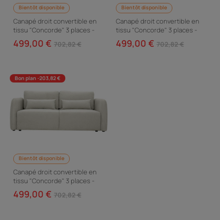
Bientôt disponible
Bientôt disponible
Canapé droit convertible en
Canapé droit convertible en
tissu "Concorde" 3 places -
tissu "Concorde" 3 places -
Gris
Vert
499,00 €
499,00 €
702,82 €
702,82 €
Bon plan -203,82 €
Bientôt disponible
Canapé droit convertible en
tissu "Concorde" 3 places -
Beige
499,00 €
702,82 €