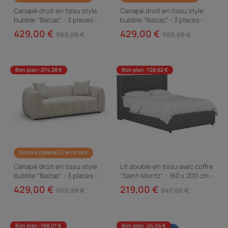
Canapé droit en tissu style
Canapé droit en tissu style
bubble "Balzac" - 3 places -
bubble "Balzac" - 3 places -
Crème
Taupe
429,00 €
429,00 €
703,28 €
703,28 €
Bon plan -274,28 €
Bon plan -128,62 €
Encore 2 pièce(s) en stock
Canapé droit en tissu style
Lit double en tissu avec coffre
bubble "Balzac" - 3 places -
"Saint-Moritz" - 160 x 200 cm -
Beige
Gris
429,00 €
219,00 €
703,28 €
347,62 €
Bon plan -168,01 €
Bon plan -24,04 €