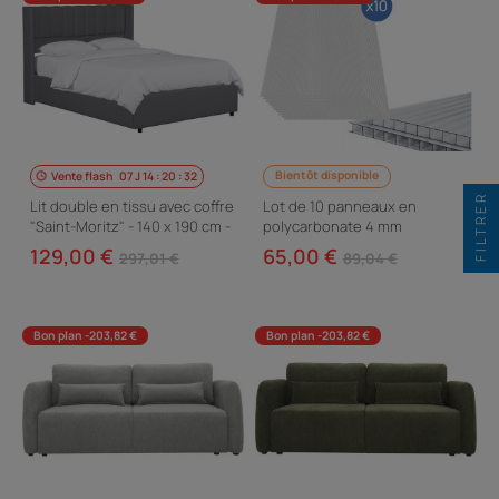
Bientôt disponible
Vente flash
07
J
14
:
20
:
31
FILTRER
Lit double en tissu avec coffre
Lot de 10 panneaux en
"Saint-Moritz" - 140 x 190 cm -
polycarbonate 4 mm
Gris
"Michigan" 7,9 m2
129,00 €
65,00 €
297,01 €
89,04 €
Bon plan -203,82 €
Bon plan -203,82 €