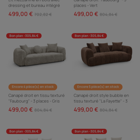
dressing et bureau intégré
places - Vert
"Amélia" - 90 x 190 cm - Blanc
499,00 €
499,00 €
702,82 €
804,84 €
Bon plan -305,84 €
Bon plan -305,84 €
Encore 4 pièce(s) en stock
Encore 5 pièce(s) en stock
Canapé droit en tissu texturé
Canapé droit style bubble en
"Faubourg" - 3 places - Gris
tissu texturé "La Fayette" - 3
places - Marron
499,00 €
499,00 €
804,84 €
804,84 €
Bon plan -305,84 €
Bon plan -305,84 €