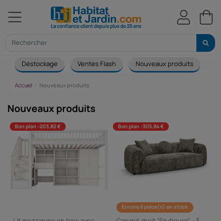
Déstockage
Ventes Flash
Nouveaux produits
Ca
Accueil
Nouveaux produits
Nouveaux produits
Bon plan -203,82 €
Bon plan -305,84 €
Encore 6 pièce(s) en stock
Lit mezzanine en bois avec
Canapé droit "Faubourg" - 3