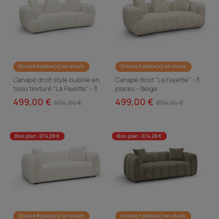
Encore 6 pièce(s) en stock
Encore 6 pièce(s) en stock
Canapé droit style bubble en
Canapé droit "La Fayette" - 3
tissu texturé "La Fayette" - 3
places - Beige
places - Crème
499,00 €
499,00 €
804,84 €
804,84 €
Bon plan -274,28 €
Bon plan -274,28 €
Encore 8 pièce(s) en stock
Encore 1 pièce(s) en stock