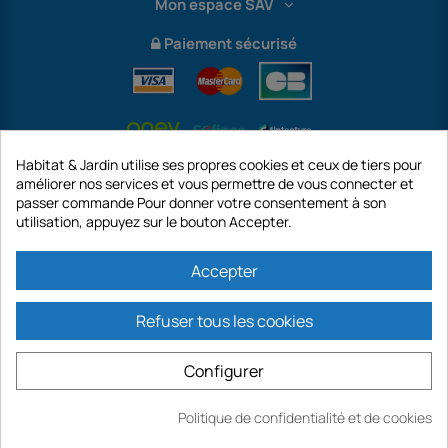
Mon espace SAV
Paiement sécurisé
Habitat & Jardin utilise ses propres cookies et ceux de tiers pour
améliorer nos services et vous permettre de vous connecter et
passer commande Pour donner votre consentement à son
utilisation, appuyez sur le bouton Accepter.
International
Accepter
Refuser tous les cookies
https://www.habitatetjardin.com est un site de la société GECODIS SA au
capital de 187 203,29 €, 32 Rue de Paradis - PARIS 75010 (FRANCE).
Configurer
GECODIS.SA créée le 04/11/1998 est une filiale de ODAYA HOLDING au capital
de 2.750.640,00 EURO.
TOUTES NOS PROMOTIONS SONT VALABLES DANS LA LIMITE DES STOCKS
Politique de confidentialité et de cookies
DISPONIBLES