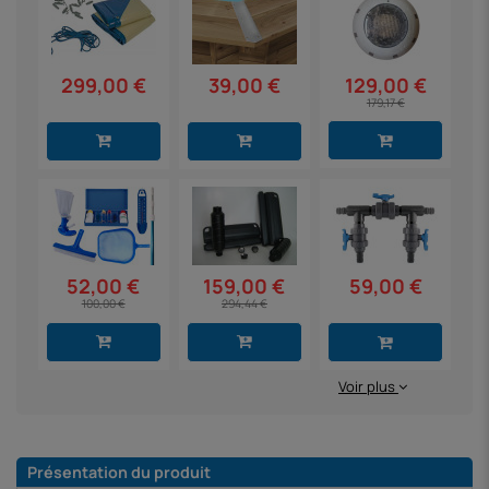
299,00 €
39,00 €
129,00 €
179,17 €
59,00 €
52,00 €
159,00 €
100,00 €
294,44 €
Voir plus
Présentation du produit