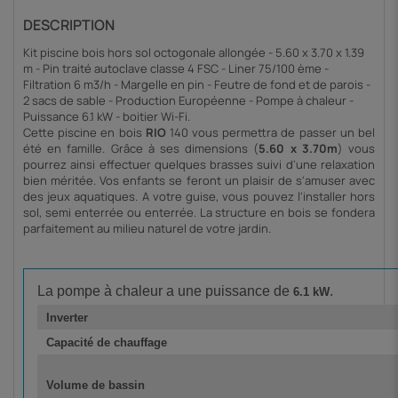
DESCRIPTION
Kit piscine bois hors sol octogonale allongée - 5.60 x 3.70 x 1.39
m - Pin traité autoclave classe 4 FSC - Liner 75/100 ème -
Filtration 6 m3/h - Margelle en pin - Feutre de fond et de parois -
2 sacs de sable - Production Européenne - Pompe à chaleur -
Puissance 6.1 kW - boitier Wi-Fi.
Cette piscine en bois
RIO
140 vous permettra de passer un bel
été en famille. Grâce à ses dimensions (
5.60 x 3.70m
) vous
pourrez ainsi effectuer quelques brasses suivi d'une relaxation
bien méritée. Vos enfants se feront un plaisir de s'amuser avec
des jeux aquatiques. A votre guise, vous pouvez l'installer hors
sol, semi enterrée ou enterrée. La structure en bois se fondera
parfaitement au milieu naturel de votre jardin.
La pompe à chaleur a une puissance de
.
6.1 kW
Inverter
Capacité de chauffage
Volume de bassin