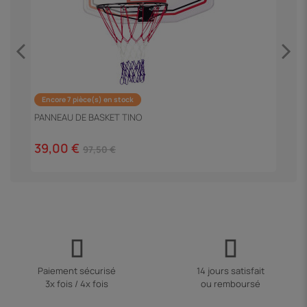
Encore 7 pièce(s) en stock
T
PANNEAU DE BASKET TINO
9
39,00 €
97,50 €
Paiement sécurisé
14 jours satisfait
3x fois / 4x fois
ou remboursé