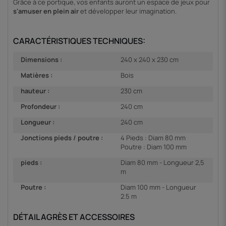
Grâce à ce portique, vos enfants auront un espace de jeux pour
s'amuser en plein ai
r
et développer leur imagination.
CARACTÉRISTIQUES TECHNIQUES:
Dimensions :
240 x 240 x 230 cm
Matières :
Bois
hauteur :
230 cm
Profondeur :
240 cm
Longueur :
240 cm
Jonctions pieds / poutre :
4 Pieds : Diam 80 mm
Poutre : Diam 100 mm
pieds :
Diam 80 mm - Longueur 2,5
m
Poutre :
Diam 100 mm - Longueur
2.5 m
DÉTAIL AGRÈS ET ACCESSOIRES