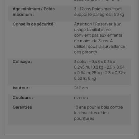
Age minimum / Poids
3 - 12 ans Poids maximum
maximum :
supporté par agrès : 50 kg
Conseils de sécurité :
Attention ! Réserver à un
usage familial et ne
convient pas aux enfants
de moins de 3 ans. A
utiliser sous la surveillance
des parents
Colisage :
3 colis : - 0,48 x 0,35 x
0,245 m, 10,2 kg - 2,5 x 0,64
x 0,64 m, 25 kg - 2,5 x 0,32 x
0,32 m, 8 kg
hauteur :
240 cm
Couleurs :
marron
Garanties
10 ans pour le bois contre
les insectes et les
pouritures