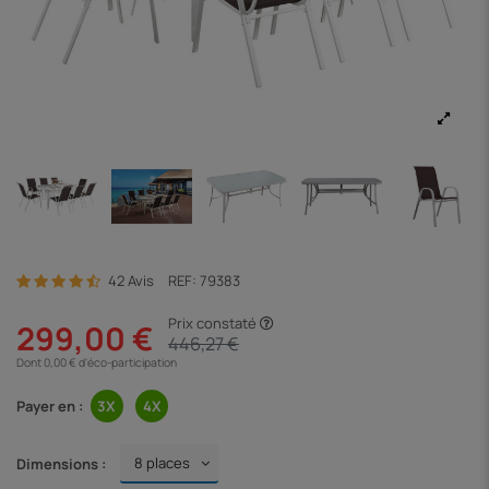
42 Avis
REF:
79383
Prix constaté
299,00 €
446,27 €
Dont 0,00 € d'éco-participation
Payer en :
Dimensions :