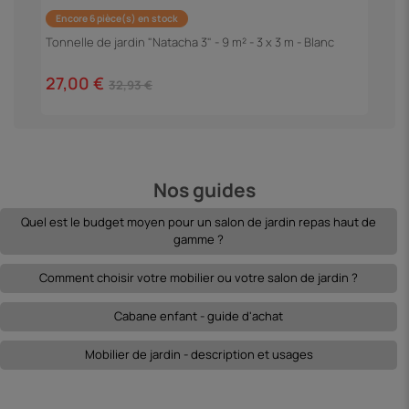
Encore 6 pièce(s) en stock
P
"
Tonnelle de jardin "Natacha 3" - 9 m² - 3 x 3 m - Blanc
1
27,00 €
32,93 €
Nos guides
Quel est le budget moyen pour un salon de jardin repas haut de
gamme ?
Comment choisir votre mobilier ou votre salon de jardin ?
Cabane enfant - guide d'achat
Mobilier de jardin - description et usages