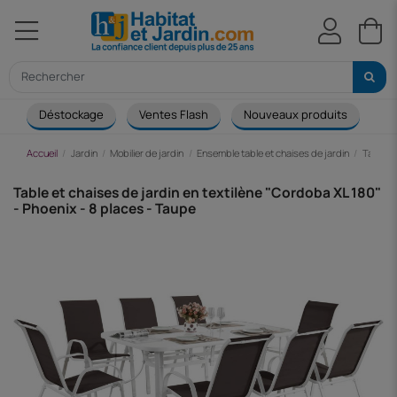
Déstockage
Ventes Flash
Nouveaux produits
Ca
Accueil
Jardin
Mobilier de jardin
Ensemble table et chaises de jardin
Table e
Table et chaises de jardin en textilène "Cordoba XL 180"
- Phoenix - 8 places - Taupe
-147,27 €