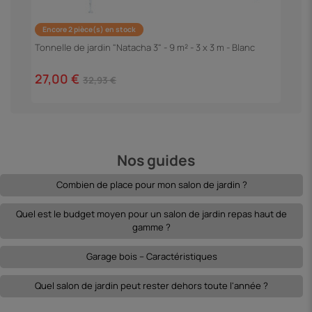
Encore 2 pièce(s) en stock
P
"
Tonnelle de jardin "Natacha 3" - 9 m² - 3 x 3 m - Blanc
1
27,00 €
32,93 €
Nos guides
Combien de place pour mon salon de jardin ?
Quel est le budget moyen pour un salon de jardin repas haut de
gamme ?
Garage bois – Caractéristiques
Quel salon de jardin peut rester dehors toute l'année ?