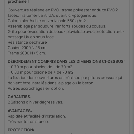
prochaine !
Couverture réalisée en PVC : trame polyester enduite PVC 2
faces. Traitement anti U.V. et anti cryptogamique.
Coloris bleu/sable ou vert/sable 550 g./m2.
Assemblage par soudure, renforts soudés ou cousus.
Grille pour évacuation des eaux pluvialesb avec protection anti-
passage UV en sous face.
Résistance déchirure :
Chaîne 2000 N / 5 cm.
Trame 2000 N / 5 cm.
DÉBORDEMENT COMPRIS DANS LES DIMENSIONS CI-DESSUS:
+ 0.70 m pour piscine de - de 70 m2
+ 0.80 m pour piscine de + de 70 m2
La fixation des couvertures est réalisée par pitons crosses qui
doivent être installés dans la plage ou le béton.
Autres accrochages en option.
GARANTIES:
2 Saisons d'hiver dégressives.
AVANTAGES:
Rapidité et facilité d'installation.
Très haute résistance.
PROTECTION: