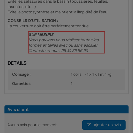
Evite les salissures dans le bassin (poussières, feuilles,
insectes, etc… ).
Evite la photosynthèse et maintient la limpidité de l’eau.
CONSEILS D’UTILISATION :
La couverture doit être parfaitement tendue.
SUR MESURE
Nous pouvons vous réaliser toutes les
formes et tailles avec ou sans escalier.
Contactez-nous : 05.34.36.56.90
DETAILS
Colisage :
1 colis : - 1 x 1 x 1 m, 1 kg
Garanties
1
Avis client
Aucun avis pour le moment
Ajouter un avis