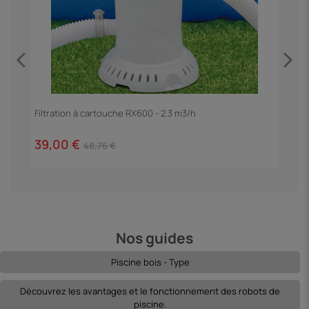
Filtration à cartouche RX600 - 2.3 m3/h
E
39,00 €
5
48,76 €
Nos guides
Piscine bois - Type
Découvrez les avantages et le fonctionnement des robots de
piscine.