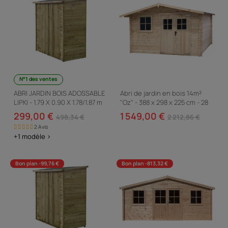
N°1 des ventes
ABRI JARDIN BOIS ADOSSABLE
Abri de jardin en bois 14m²
LIPKI - 1.79 X 0.90 X 1.78/1.87 m
"Oz" - 388 x 298 x 225 cm - 28
mm
299,00 €
1 549,00 €
498,34 €
2 212,86 €
2 Avis
+1 modèle >
Bon plan -99,76 €
Bon plan -813,32 €