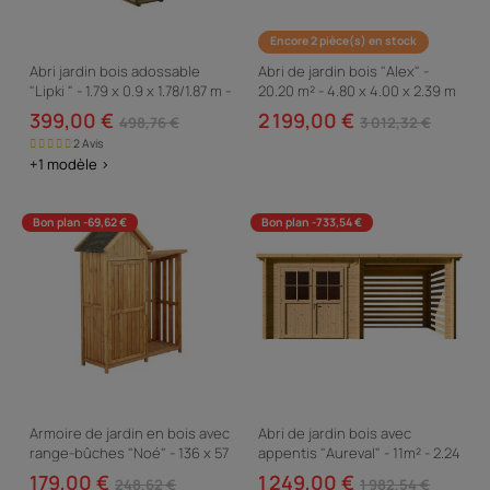
Encore 2 pièce(s) en stock
Abri jardin bois adossable
Abri de jardin bois "Alex" -
"Lipki " - 1.79 x 0.9 x 1.78/1.87 m -
20.20 m² - 4.80 x 4.00 x 2.39 m
1.61 m² - 12 mm - Avec plancher
- 28 mm
399,00 €
2 199,00 €
498,76 €
3 012,32 €
2 Avis
+1 modèle >
Bon plan -69,62 €
Bon plan -733,54 €
Armoire de jardin en bois avec
Abri de jardin bois avec
range-bûches "Noé" - 136 x 57
appentis "Aureval" - 11m² - 2.24
x 170 cm - Marron
x 5.01 x 2.07 m - 28 mm
179,00 €
1 249,00 €
248,62 €
1 982,54 €