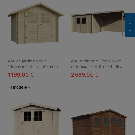
FILTRER
Abri de jardin en bois
Abri jardin bois "Eden" avec
"Beaufort" - 10.53 m² - 349 x
extension - 18.02 m² - 6.05 x
301 cm - 28 mm
2.98 x 2.09 m - 28 mm
1 199,00 €
2 699,00 €
+1 modèle >