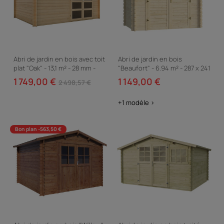
Abri de jardin en bois avec toit
Abri de jardin en bois
plat "Oak" - 13,1 m² - 28 mm -
"Beaufort" - 6.94 m² - 287 x 241
Beige
cm - 28 mm
1 749,00 €
1 149,00 €
2 498,57 €
+1 modèle >
Bon plan -563,50 €