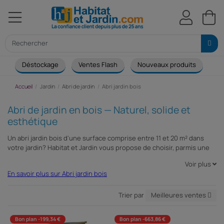
Déstockage
Ventes Flash
Nouveaux produits
Ca
Accueil
Jardin
Abri de jardin
Abri jardin bois
Abri de jardin en bois — Naturel, solide et
esthétique
Un abri jardin bois d'une surface comprise entre 11 et 20 m² dans
votre jardin? Habitat et Jardin vous propose de choisir, parmis une
gamme complète, un abri jardin bois pour optimiser le rangement de
Voir plus
vos outils, machines, mobiliers de jardin et bicyclettes. Cet abri
En savoir plus sur Abri jardin bois
jardin bois vous permettra également de ranger la tondeuse et le
tracteur. Esthétiques et pratiques, ces abris jardin bois s'intégreront
parfaitement dans votre environnement pour un gain de place
Trier par
Meilleures ventes
maximum.
Bon plan -199,34 €
Bon plan -663,86 €