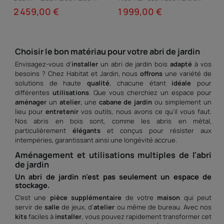
34 mm - Traité marron
28mm
2 459,00 €
1 999,00 €
Choisir le bon matériau pour votre abri de jardin
Envisagez-vous d'
installer
un abri de jardin bois
adapté
à vos
besoins ? Chez Habitat et Jardin, nous
offrons
une variété de
solutions de haute
qualité
, chacune étant
idéale
pour
différentes
utilisations
. Que vous cherchiez un espace pour
aménager
un
atelier
, une
cabane de jardin
ou simplement un
lieu pour
entretenir
vos outils, nous avons ce qu'il vous faut.
Nos abris en bois sont, comme les abris en métal,
particulièrement
élégants
et conçus pour résister aux
intempéries, garantissant ainsi une longévité accrue.
Aménagement et
utilisations
multiples de l'abri
de jardin
Un abri de jardin n'est pas seulement un espace de
stockage.
C'est une
pièce
supplémentaire
de votre
maison
qui peut
servir de
salle
de jeux, d'
atelier
ou même de bureau. Avec nos
kits
faciles à
installer
, vous pouvez rapidement transformer cet