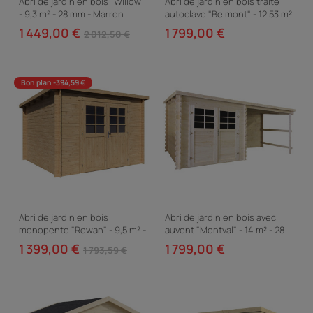
Abri de jardin en bois "Willow"
Abri de jardin en bois traité
- 9,3 m² - 28 mm - Marron
autoclave "Belmont" - 12.53 m²
- 34 mm
1 449,00 €
1 799,00 €
2 012,50 €
Bon plan -394,59 €
Abri de jardin en bois
Abri de jardin en bois avec
monopente "Rowan" - 9,5 m² -
auvent "Montval" - 14 m² - 28
28 mm - Beige
mm
1 399,00 €
1 799,00 €
1 793,59 €