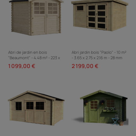
Abri de jardin en bois
Abri jardin bois "Paolo" - 10 m²
"Beaumont" - 4.48 m² - 223 x
- 3.65 x 2.75 x 2.16 m - 28 mm
201 cm - 28 mm
1 099,00 €
2 199,00 €