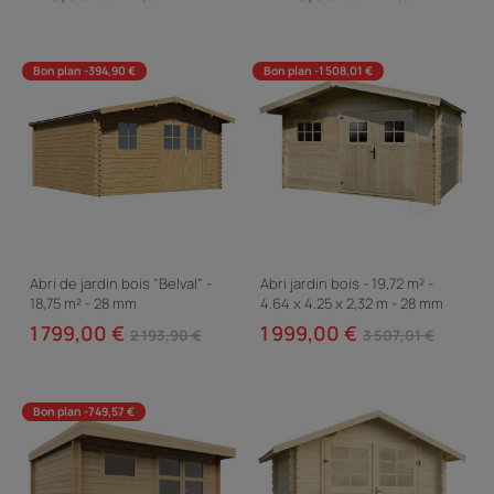
Bon plan -394,90 €
Bon plan -1 508,01 €
Abri de jardin bois "Belval" -
Abri jardin bois - 19,72 m² -
18,75 m² - 28 mm
4.64 x 4.25 x 2,32 m - 28 mm
1 799,00 €
1 999,00 €
2 193,90 €
3 507,01 €
Bon plan -749,57 €