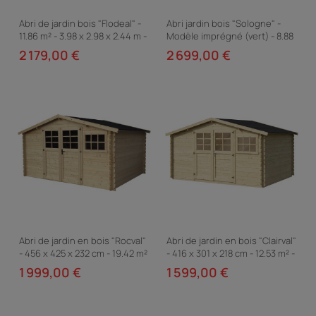
Abri de jardin bois "Flodeal" -
Abri jardin bois "Sologne" -
11.86 m² - 3.98 x 2.98 x 2.44 m -
Modèle imprégné (vert) - 8.88
28 mm
m² - 2.98 x 2.98 x 2.39 m - 28
2 179,00 €
2 699,00 €
mm
Abri de jardin en bois "Rocval"
Abri de jardin en bois "Clairval"
- 456 x 425 x 232 cm - 19.42 m²
- 416 x 301 x 218 cm - 12.53 m² -
- 28 mm
28 mm
1 999,00 €
1 599,00 €