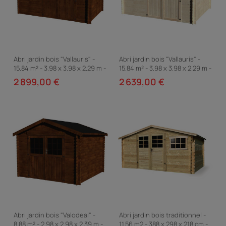
Abri jardin bois "Vallauris" -
Abri jardin bois "Vallauris" -
15.84 m² - 3.98 x 3.98 x 2.29 m -
15.84 m² - 3.98 x 3.98 x 2.29 m -
34 mm - Traité marron
34 mm
2 899,00 €
2 639,00 €
Abri jardin bois "Valodeal" -
Abri jardin bois traditionnel -
8.88 m² - 2.98 x 2.98 x 2.39 m -
11.56 m2 - 388 x 298 x 218 cm -