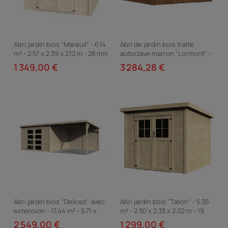
Abri jardin bois "Mareuil" - 6.14
Abri de jardin bois traité
m² - 2.57 x 2.39 x 2.12 m - 28 mm
autoclave marron "Lormont" -
21,2 m² - 28 mm
1 349,00 €
3 284,28 €
Abri jardin bois "Delices" avec
Abri jardin bois "Talion" - 5.36
extension - 17.44 m² - 5.71 x
m² - 2.30 x 2.33 x 2.02 m - 19
3.05 x 2.02 m - 28 mm
mm
2 549,00 €
1 299,00 €