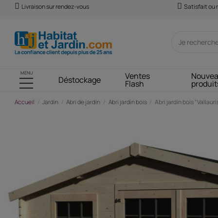
Livraison sur rendez-vous
Satisfait ou
MENU
Ventes
Nouve
Déstockage
Flash
produit
Accueil
Jardin
Abri de jardin
Abri jardin bois
Abri jardin bois "Vallaur