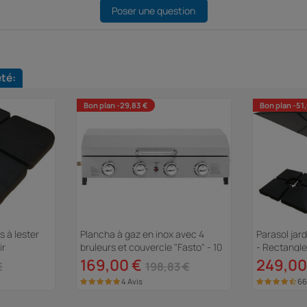
Poser une question
eté:
Bon plan -29,83 €
Bon plan -51
s à lester
Plancha à gaz en inox avec 4
Parasol jard
ir
bruleurs et couvercle "Fasto" - 10
- Rectangle 
kw - Gris
Dalles à les
169,00 €
249,00
€
198,83 €
4 Avis
66