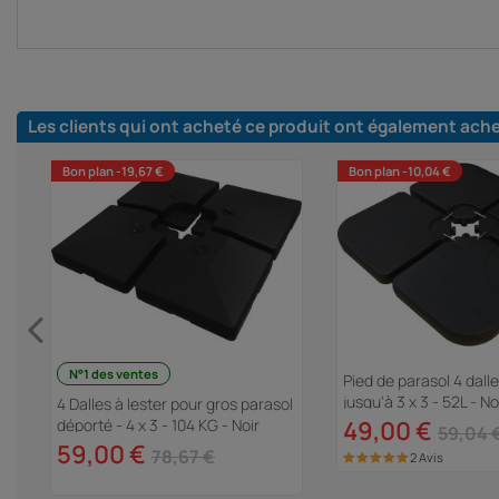
Les clients qui ont acheté ce produit ont également ach
Bon plan -19,67 €
Bon plan -10,04 €
N°1 des ventes
-
Pied de parasol 4 dalle
jusqu'à 3 x 3 - 52L - No
4 Dalles à lester pour gros parasol
déporté - 4 x 3 - 104 KG - Noir
49,00 €
59,04 
59,00 €
78,67 €
2 Avis