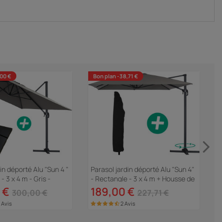
,00 €
Bon plan -38,71 €
in déporté Alu "Sun 4 "
Parasol jardin déporté Alu "Sun 4"
- 3 x 4 m - Gris -
- Rectangle - 3 x 4 m + Housse de
B
ter incluses
protection - Gris
 €
189,00 €
"
300,00 €
227,71 €
 Avis
2 Avis