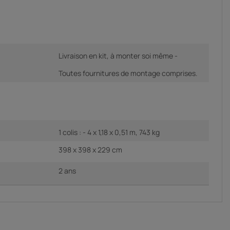
Livraison en kit, à monter soi même -
Toutes fournitures de montage comprises.
1 colis : - 4 x 1,18 x 0,51 m, 743 kg
398 x 398 x 229 cm
2 ans