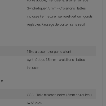
Porte double, menuiserie, à vitrer Vitrage :
Synthétique 1.5 mm - Croisillons : lattes
incluses Fermeture : serrureFixation : gonds
réglables Passage de porte : sans seuil
1 fixe à assembler par le client
synthétique 1.5 mm - croisillons : lattes
incluses
RE
OSB - Toile bitumée noire 1,5mm en rouleau
14.5° 26%