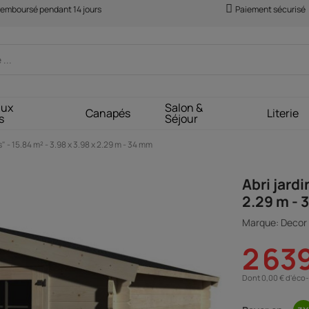
 remboursé pendant 14 jours
Paiement sécurisé
aux
Salon &
Canapés
Literie
s
Séjour
is" - 15.84 m² - 3.98 x 3.98 x 2.29 m - 34 mm
Abri jardi
2.29 m -
Marque: Decor 
2 63
Dont 0,00 € d'éco-