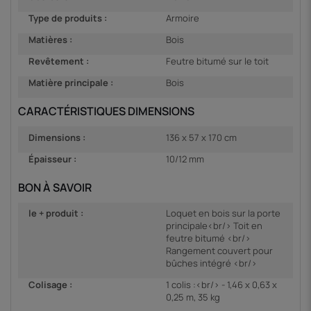
Type de produits :
Armoire
Matières :
Bois
Revêtement :
Feutre bitumé sur le toit
Matière principale :
Bois
CARACTÉRISTIQUES DIMENSIONS
Dimensions :
136 x 57 x 170 cm
Épaisseur :
10/12 mm
BON À SAVOIR
le + produit :
Loquet en bois sur la porte
principale<br/> Toit en
feutre bitumé <br/>
Rangement couvert pour
bûches intégré <br/>
Colisage :
1 colis :<br/> - 1,46 x 0,63 x
0,25 m, 35 kg