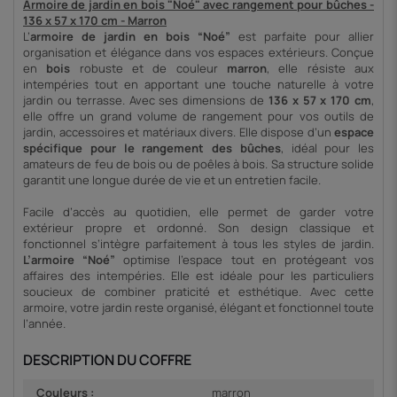
Armoire de jardin en bois "Noé" avec rangement pour bûches -
136 x 57 x 170 cm - Marron
L’
armoire de jardin en bois “Noé”
est parfaite pour allier
organisation et élégance dans vos espaces extérieurs. Conçue
en
bois
robuste et de couleur
marron
, elle résiste aux
intempéries tout en apportant une touche naturelle à votre
jardin ou terrasse. Avec ses dimensions de
136 x 57 x 170 cm
,
elle offre un grand volume de rangement pour vos outils de
jardin, accessoires et matériaux divers. Elle dispose d’un
espace
spécifique pour le rangement des bûches
, idéal pour les
amateurs de feu de bois ou de poêles à bois. Sa structure solide
garantit une longue durée de vie et un entretien facile.
Facile d’accès au quotidien, elle permet de garder votre
extérieur propre et ordonné. Son design classique et
fonctionnel s’intègre parfaitement à tous les styles de jardin.
L’armoire “Noé”
optimise l’espace tout en protégeant vos
affaires des intempéries. Elle est idéale pour les particuliers
soucieux de combiner praticité et esthétique. Avec cette
armoire, votre jardin reste organisé, élégant et fonctionnel toute
l’année.
DESCRIPTION DU COFFRE
Couleurs :
marron