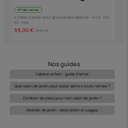
N°1 des ventes
4 Dalles à lester pour gros parasol déporté - 4 x 3 - 104
P
KG - Noir
"
59,00 €
1
78,67 €
Nos guides
Cabane enfant - guide d'achat
Quel salon de jardin peut rester dehors toute l'année ?
Combien de place pour mon salon de jardin ?
Mobilier de jardin - description et usages