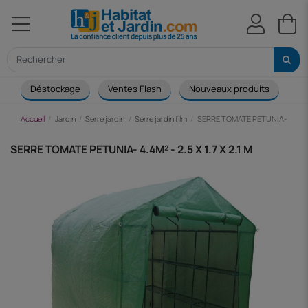
Déstockage
Ventes Flash
Nouveaux produits
Ca
Accueil
Jardin
Serre jardin
Serre jardin film
SERRE TOMATE PETUNIA- 4.4M² - 
SERRE TOMATE PETUNIA- 4.4M² - 2.5 X 1.7 X 2.1 M
-29,57 €