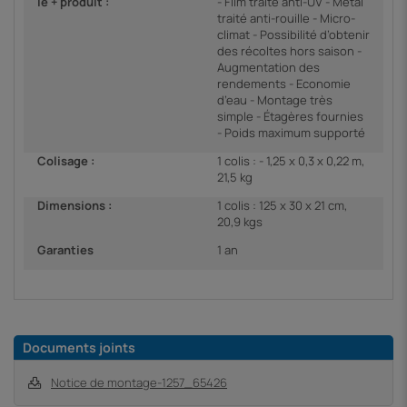
le + produit :
- Film traité anti-UV - Métal
traité anti-rouille - Micro-
climat - Possibilité d’obtenir
des récoltes hors saison -
Augmentation des
rendements - Economie
d’eau - Montage très
simple - Étagères fournies
- Poids maximum supporté
Colisage :
1 colis : - 1,25 x 0,3 x 0,22 m,
21,5 kg
Dimensions :
1 colis : 125 x 30 x 21 cm,
20,9 kgs
Garanties
1 an
Documents joints
Notice de montage-1257_65426