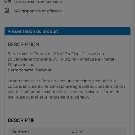
Livraison sur rendez-vous
SAV disponible et efficace
Présentation du produit
DESCRIPTION
Serre tomate "Petunia" - 2.5 x 1.7 x 2.1 m - Film vert en
polyéthylène traité anti-UV : 140 g/m² - Armature en métal -
Etagère inclue
Serre tomate "Petunia"
La serre chassis « Petunia » est une enceinte destinée à la
culture. En créant une atmosphère agréable aux besoins de vos
plantes indépendamment des saisons, vos plantes seront de
meilleure qualité et le rendement supérieur.
DESCRIPTIF
Surface :
4.4 m²