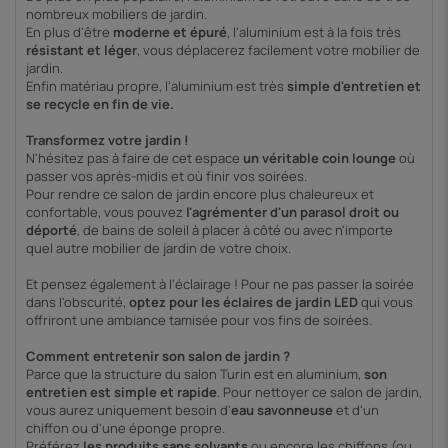
nombreux mobiliers de jardin.
En plus d'être
moderne et épuré
, l'aluminium est à la fois très
résistant et léger
, vous déplacerez facilement votre mobilier de
jardin.
Enfin matériau propre, l'aluminium est très
simple d'entretien et
se recycle en fin de vie.
Transformez votre jardin !
N'hésitez pas à faire de cet espace
un véritable coin lounge
où
passer vos après-midis et où finir vos soirées.
Pour rendre ce salon de jardin encore plus chaleureux et
confortable, vous pouvez
l'agrémenter d'un parasol droit ou
déporté
, de bains de soleil à placer à côté ou avec n'importe
quel autre mobilier de jardin de votre choix.
Et pensez également à l'éclairage ! Pour ne pas passer la soirée
dans l'obscurité,
optez pour les éclaires de jardin LED
qui vous
offriront une ambiance tamisée pour vos fins de soirées.
Comment entretenir son salon de jardin ?
Parce que la structure du salon Turin est en aluminium,
son
entretien est simple et rapide
. Pour nettoyer ce salon de jardin,
vous aurez uniquement besoin d'
eau savonneuse
et d'un
chiffon ou d'une éponge propre.
Préférez
les produits sans solvants
ou encore les chiffons (ou