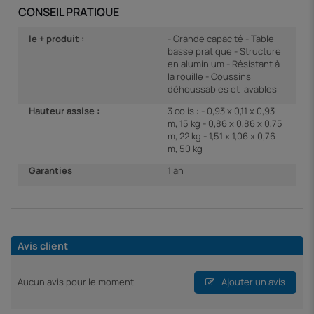
CONSEIL PRATIQUE
le + produit :
- Grande capacité - Table
basse pratique - Structure
en aluminium - Résistant à
la rouille - Coussins
déhoussables et lavables
Hauteur assise :
3 colis : - 0,93 x 0,11 x 0,93
m, 15 kg - 0,86 x 0,86 x 0,75
m, 22 kg - 1,51 x 1,06 x 0,76
m, 50 kg
Garanties
1 an
Avis client
Aucun avis pour le moment
Ajouter un avis