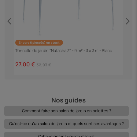
Encore 6 pièce(s) en stock
Tonnelle de jardin "Natacha 3" - 9 m² - 3 x 3 m - Blanc
P
"
27,00 €
1
32,93 €
Nos guides
Comment faire son salon de jardin en palettes ?
Qu'est-ce qu'un salon de jardin et quels sont ses avantages ?
Cabane enfant - guide d'achat