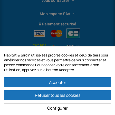
Nous contacter
Mon espace SAV
Paiement sécurisé
Habitat & Jardin utilise ses propres cookies et ceux de tiers pour
améliorer nos services et vous permettre de vous connecter et
passer commande Pour donner votre consentement à son
utilisation, appuyez sur le bouton Accepter.
International
Accepter
Refuser tous les cookies
https://www.habitatetjardin.com est un site de la société GECODIS SA au
capital de 187 203,29 €, 32 Rue de Paradis - PARIS 75010 (FRANCE).
Configurer
GECODIS.SA créée le 04/11/1998 est une filiale de ODAYA HOLDING au capital
de 2.750.640,00 EURO.