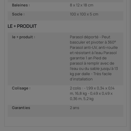
Baleines :
8 x 12 x 18 cm
Socle :
100 x 100 x 5 cm
LE + PRODUIT
le + produit :
Parasol déporté - Peut
basculer et pivoter à 360°
Parasol anti-UV, anti-rouille
et résistant à l'eau Parasol
garantie 1 an Pied de
parasol à remplir avec de
l'eau ou du sable jusqu'à 13
kg par dalle - Très facile
d'installation
Colisage :
2 colis : - 1,99 x 0,34 x 0,14
m, 16,8 kg - 0,49 x 0,49 x
0,36 m, 5,2 kg
Garanties
2 ans