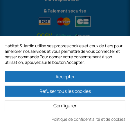
Paiement sécurisé
Habitat & Jardin utilise ses propres cookies et ceux de tiers pour
améliorer nos services et vous permettre de vous connecter et
passer commande Pour donner votre consentement à son
utilisation, appuyez sur le bouton Accepter.
International
Accepter
Refuser tous les cookies
https://www.habitatetjardin.com est un site de la société GECODIS SA au
capital de 187 203,29 €, 32 Rue de Paradis - PARIS 75010 (FRANCE).
Configurer
GECODIS.SA créée le 04/11/1998 est une filiale de ODAYA HOLDING au capital
de 2.750.640,00 EURO.
TOUTES NOS PROMOTIONS SONT VALABLES DANS LA LIMITE DES STOCKS
Politique de confidentialité et de cookies
DISPONIBLES