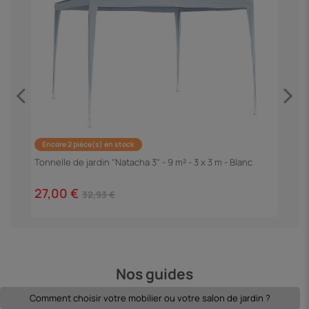
Encore 2 pièce(s) en stock
P
"
Tonnelle de jardin "Natacha 3" - 9 m² - 3 x 3 m - Blanc
1
27,00 €
32,93 €
Nos guides
Comment choisir votre mobilier ou votre salon de jardin ?