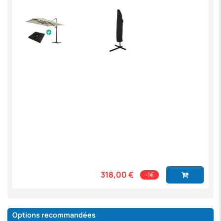
318,00 €
-1€
Options recommandées