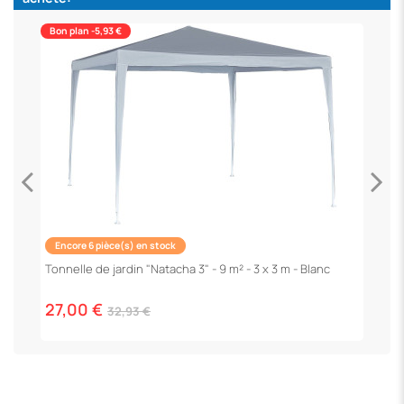
Bon plan -5,93 €
Encore 6 pièce(s) en stock
P
"
Tonnelle de jardin "Natacha 3" - 9 m² - 3 x 3 m - Blanc
1
27,00 €
32,93 €