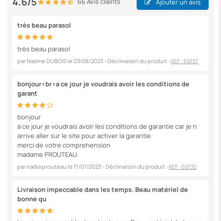
4.6/5
66 Avis clients
Ajouter un avis
très beau parasol
très beau parasol
par
Nadine DUBOIS
le
03/08/2023
- Déclinaison du produit :
REF : 69137
bonjour<br>a ce jour je voudrais avoir les conditions de
garant
bonjour
a ce jour je voudrais avoir les conditions de garantie car je n
arrive aller sur le site pour activer la garantie
merci de votre comprehension
madame PROUTEAU
par
nadia prouteau
le
17/07/2023
- Déclinaison du produit :
REF : 69135
Livraison impeccable dans les temps. Beau matériel de
bonne qu