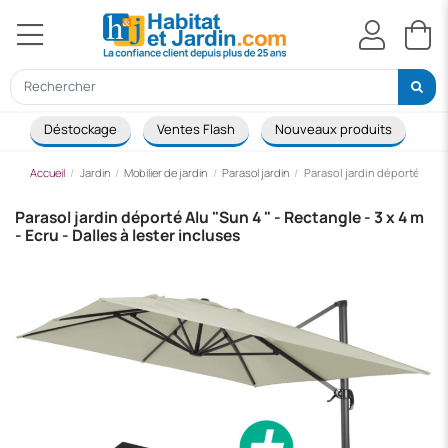
Déstockage
Ventes Flash
Nouveaux produits
Ca
Accueil
Jardin
Mobilier de jardin
Parasol jardin
Parasol jardin déporté Alu "S
Parasol jardin déporté Alu "Sun 4 " - Rectangle - 3 x 4 m
- Ecru - Dalles à lester incluses