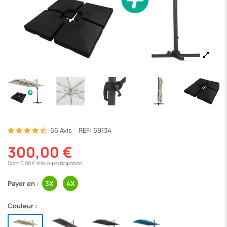
66 Avis
REF:
69134
300,00 €
Dont 0,00 € d'éco-participation
Payer en :
Couleur :