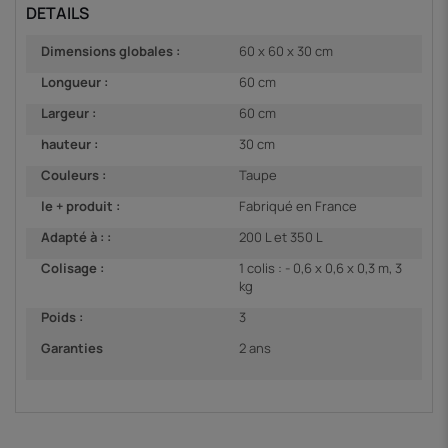
DETAILS
Dimensions globales :
60 x 60 x 30 cm
Longueur :
60 cm
Largeur :
60 cm
hauteur :
30 cm
Couleurs :
Taupe
le + produit :
Fabriqué en France
Adapté à : :
200 L et 350 L
Colisage :
1 colis : - 0,6 x 0,6 x 0,3 m, 3
kg
Poids :
3
Garanties
2 ans