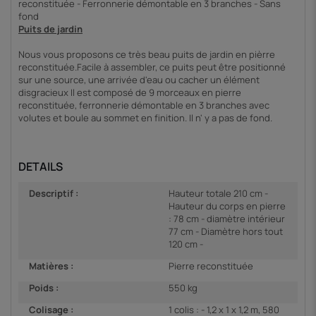
reconstituée - Ferronnerie démontable en 3 branches - Sans
fond
Puits de jardin
Nous vous proposons ce très beau puits de jardin en pièrre
reconstituée.Facile à assembler, ce puits peut être positionné
sur une source, une arrivée d'eau ou cacher un élément
disgracieux Il est composé de 9 morceaux en pierre
reconstituée, ferronnerie démontable en 3 branches avec
volutes et boule au sommet en finition. Il n' y a pas de fond.
DETAILS
Descriptif :
Hauteur totale 210 cm -
Hauteur du corps en pierre
: 78 cm - diamètre intérieur
77 cm - Diamètre hors tout
120 cm -
Matières :
Pierre reconstituée
Poids :
550 kg
Colisage :
1 colis : - 1,2 x 1 x 1,2 m, 580