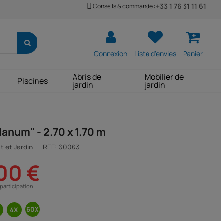
+33 1 76 31 11 61
Conseils & commande :
Connexion
Liste d'envies
Panier
Abris de
Mobilier de
Piscines
jardin
jardin
lanum" - 2.70 x 1.70 m
t et Jardin
REF:
60063
00 €
participation