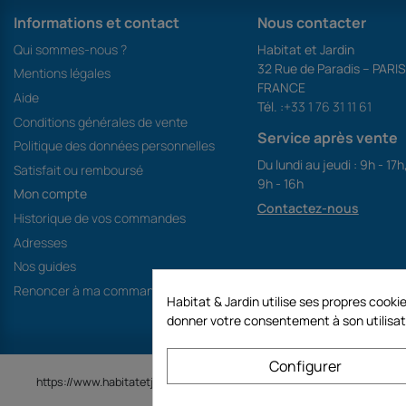
Informations et contact
Nous contacter
Qui sommes-nous ?
Habitat et Jardin
32 Rue de Paradis – PARI
Mentions légales
FRANCE
Aide
Tél. :
+33 1 76 31 11 61
Conditions générales de vente
Service après vente
Politique des données personnelles
Du lundi au jeudi : 9h - 17h
Satisfait ou remboursé
9h - 16h
Mon compte
Contactez-nous
Historique de vos commandes
Adresses
Nos guides
Renoncer à ma commande
Habitat & Jardin utilise ses propres coo
donner votre consentement à son utilisat
Configurer
https://www.habitatetjardin.com est un site de la société GECODIS SA 