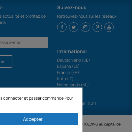
er
Suivez-nous
 actualité et profitez de
Retrouvez-nous sur les réseaux
ans
International
Deutschland (DE)
ner
España (ES)
France (FR)
Italia (IT)
Netherlands (NL)
Polska (PL)
Portugal (PT)
 vous connecter et passer commande Pour
United Kingdom (UK)
Accepter
.SA créée le 04/11/1998 est une filiale de ODAYA HOLDING au capital de