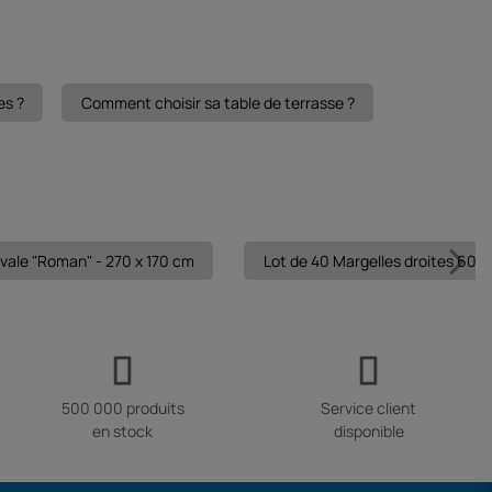
es ?
Comment choisir sa table de terrasse ?
vale "Roman" - 270 x 170 cm
Lot de 40 Margelles droites 60 x 
500 000 produits
Service client
en stock
disponible