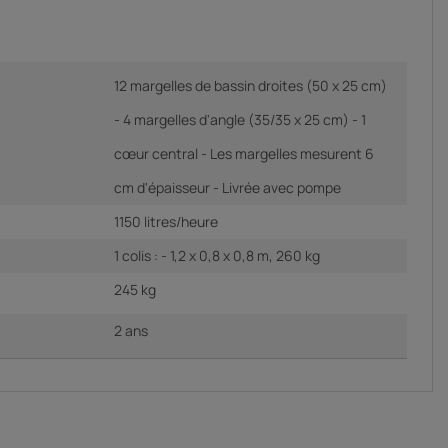
12 margelles de bassin droites (50 x 25 cm)
- 4 margelles d'angle (35/35 x 25 cm) - 1
cœur central - Les margelles mesurent 6
cm d'épaisseur - Livrée avec pompe
1150 litres/heure
1 colis : - 1,2 x 0,8 x 0,8 m, 260 kg
245 kg
2 ans