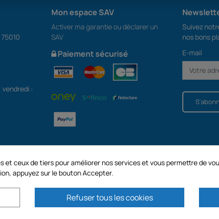
Mon espace SAV
Newslett
Activer ma garantie ou déclarer un
Suivez notre
S 75010
SAV
nos bons pl
E-mail
Paiement sécurisé
, vendredi :
S'abon
kies et ceux de tiers pour améliorer nos services et vous permettre de
ion, appuyez sur le bouton Accepter.
Refuser tous les cookies
au capital de 187 203,29 €, 32 Rue de Paradis - PARIS 75010 (FRANCE). GECODIS
2.750.640,00 EURO.