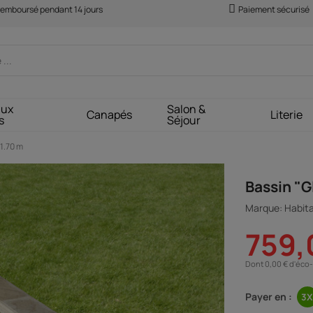
 remboursé pendant 14 jours
Paiement sécurisé
aux
Salon &
Canapés
Literie
s
Séjour
 1.70 m
Bassin "G
Marque: Habita
759,
Dont 0,00 € d'éco-
Payer en :