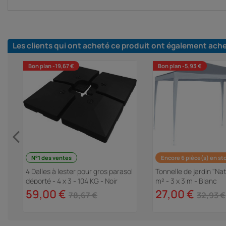
Les clients qui ont acheté ce produit ont également ach
Bon plan -19,67 €
Bon plan -5,93 €
N°1 des ventes
Encore 6 pièce(s) en st
29
4 Dalles à lester pour gros parasol
Tonnelle de jardin "Na
déporté - 4 x 3 - 104 KG - Noir
m² - 3 x 3 m - Blanc
59,00 €
27,00 €
78,67 €
32,93 €