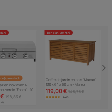
,83 €
Bon plan -29,75 €
èce(s) en stock
Coffre de jardin en bois "Macao" -
P
130 x 64 x 60 cm - Marron
-
az en inox avec 4
D
couvercle "Fasto" - 10
119,00 €
148,75 €
 €
198,83 €
8 Avis
Avis