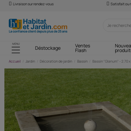
Livraison sur rendez-vous
Satisfait ou
MENU
Ventes
Nouve
Déstockage
Flash
produit
Accueil
Jardin
Décoration de jardin
Bassin
Bassin "Glanum" - 2.70 x