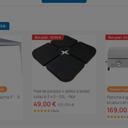
eté:
Bon plan -10,04 €
Bon plan -29
ock
Encore 7 pi
Pied de parasol 4 dalles à lester
jusqu'à 3 x 3 - 52L - Noir
tacha 3" - 9
Plancha à g
49,00 €
bruleurs et 
59,04 €
kw - Gris
169,00
2 Avis
4 