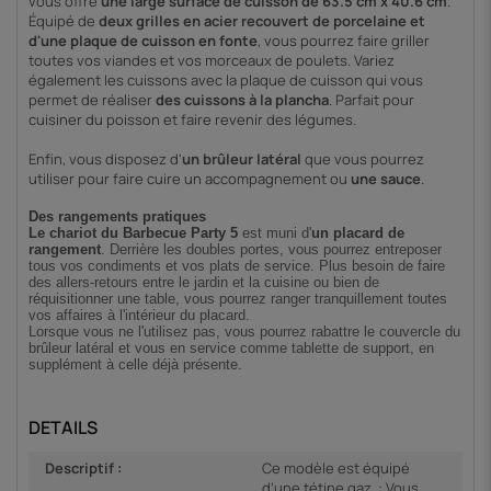
vous offre
une large surface de cuisson de
63.5 cm x 40.6 cm
.
Équipé de
deux grilles en acier recouvert de porcelaine et
d'une plaque de cuisson en fonte
, vous pourrez faire griller
toutes vos viandes et vos morceaux de poulets. Variez
également les cuissons avec la plaque de cuisson qui vous
permet de réaliser
des cuissons à la plancha
. Parfait pour
cuisiner du poisson et faire revenir des légumes.
Enfin, vous disposez d'
un brûleur latéral
que vous pourrez
utiliser pour faire cuire un accompagnement ou
une sauce
.
Des rangements pratiques
Le chariot du Barbecue Party 5
est muni d'
un placard de
rangement
. Derrière les doubles portes, vous pourrez entreposer
tous vos condiments et vos plats de service. Plus besoin de faire
des allers-retours entre le jardin et la cuisine ou bien de
réquisitionner une table, vous pourrez ranger tranquillement toutes
vos affaires à l'intérieur du placard.
Lorsque vous ne l'utilisez pas, vous pourrez rabattre le couvercle du
brûleur latéral et vous en service comme tablette de support, en
supplément à celle déjà présente.
DETAILS
Descriptif :
Ce modèle est équipé
d’une tétine gaz. : Vous