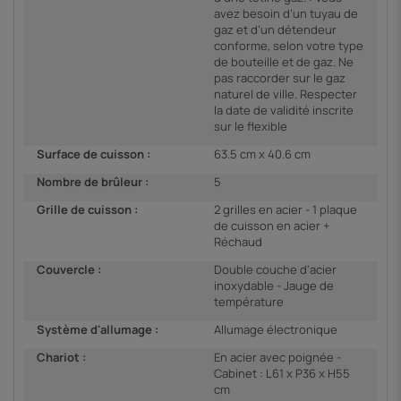
avez besoin d’un tuyau de
gaz et d’un détendeur
conforme, selon votre type
de bouteille et de gaz. Ne
pas raccorder sur le gaz
naturel de ville. Respecter
la date de validité inscrite
sur le flexible
Surface de cuisson :
63.5 cm x 40.6 cm
Nombre de brûleur :
5
Grille de cuisson :
2 grilles en acier - 1 plaque
de cuisson en acier +
Réchaud
Couvercle :
Double couche d'acier
inoxydable - Jauge de
température
Système d'allumage :
Allumage électronique
Chariot :
En acier avec poignée -
Cabinet : L61 x P36 x H55
cm