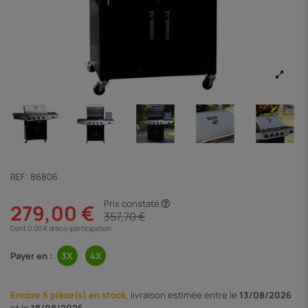
REF:
86806
Prix constaté
279,00 €
357,70 €
Dont 0,00 € d'éco-participation
Payer en :
Encore 5 pièce(s) en stock,
livraison
estimée entre le
13/08/2026
et le
18/08/2026