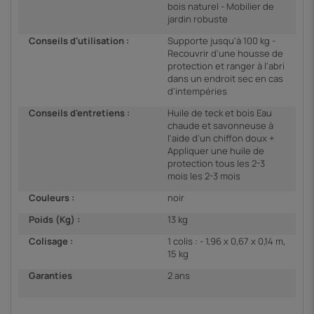
bois naturel - Mobilier de
jardin robuste
Conseils d'utilisation :
Supporte jusqu'à 100 kg -
Recouvrir d'une housse de
protection et ranger à l'abri
dans un endroit sec en cas
d'intempéries
Conseils d'entretiens :
Huile de teck et bois Eau
chaude et savonneuse à
l'aide d'un chiffon doux +
Appliquer une huile de
protection tous les 2-3
mois les 2-3 mois
Couleurs :
noir
Poids (Kg) :
13 kg
Colisage :
1 colis : - 1,96 x 0,67 x 0,14 m,
15 kg
Garanties
2 ans