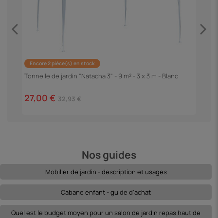
Encore 2 pièce(s) en stock
P
"
Tonnelle de jardin "Natacha 3" - 9 m² - 3 x 3 m - Blanc
1
27,00 €
32,93 €
Nos guides
Mobilier de jardin - description et usages
Cabane enfant - guide d'achat
Quel est le budget moyen pour un salon de jardin repas haut de