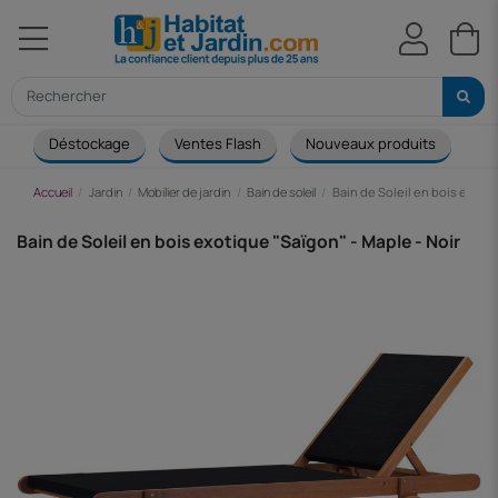
Déstockage
Ventes Flash
Nouveaux produits
Ca
Accueil
Jardin
Mobilier de jardin
Bain de soleil
Bain de Soleil en bois exotiq
Bain de Soleil en bois exotique "Saïgon" - Maple - Noir
-29,75 €