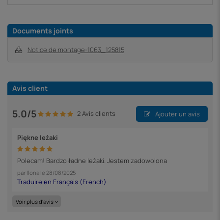
Documents joints
Notice de montage-1063_125815
Avis client
5.0/5
2 Avis clients
Ajouter un avis
Piękne leżaki
Polecam! Bardzo ładne leżaki. Jestem zadowolona
par
Ilona
le
28/08/2025
Voir plus d'avis