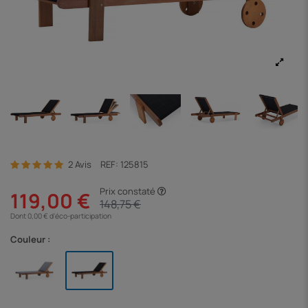
2 Avis
REF:
125815
Prix constaté
119,00 €
148,75 €
Dont 0,00 € d'éco-participation
Couleur :