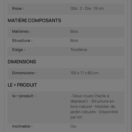
Roue :
Qté.: 2 - Dia.: 19 cm
MATIÈRE COMPOSANTS
Matières :
Bois
Structure :
Bois
Siège :
Textilène
DIMENSIONS
Dimensions :
193 x 71 x 80 cm
LE + PRODUIT
le + produit :
- Deux roues (facile à
déplacer) - Structure en
bois naturel - Mobilier de
jardin robuste - Disponible
par lot
Inclinable :
Oui