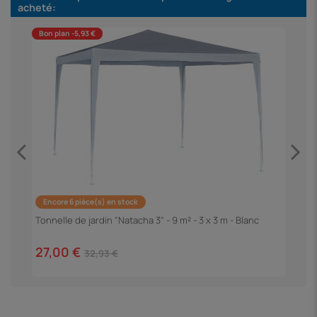
acheté:
Bon plan -5,93 €
Encore 6 pièce(s) en stock
P
"
Tonnelle de jardin "Natacha 3" - 9 m² - 3 x 3 m - Blanc
1
27,00 €
32,93 €