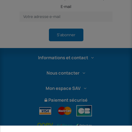
E-mail
S'abonner
Informations et contact
Nous contacter
Mon espace SAV
Paiement sécurisé