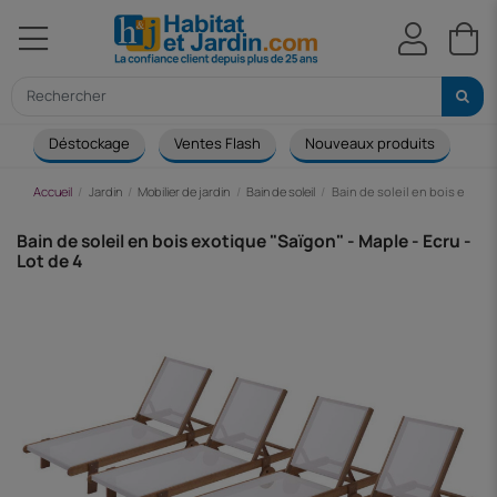
Déstockage
Ventes Flash
Nouveaux produits
Ca
Accueil
Jardin
Mobilier de jardin
Bain de soleil
Bain de soleil en bois exotiq
Bain de soleil en bois exotique "Saïgon" - Maple - Ecru -
Lot de 4
-225,17 €