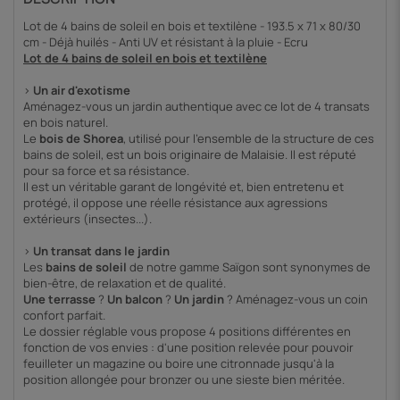
Lot de 4 bains de soleil en bois et textilène - 193.5 x 71 x 80/30
cm - Déjà huilés - Anti UV et résistant à la pluie - Ecru
Lot de 4 bains de soleil en bois et textilène
>
Un air d'exotisme
Aménagez-vous un jardin authentique avec ce lot de 4 transats
en bois naturel.
Le
bois de Shorea
, utilisé pour l'ensemble de la structure de ces
bains de soleil, est un bois originaire de Malaisie. Il est réputé
pour sa force et sa résistance.
Il est un véritable garant de longévité et, bien entretenu et
protégé, il oppose une réelle résistance aux agressions
extérieurs (insectes...).
>
Un transat dans le jardin
Les
bains de soleil
de notre gamme Saïgon sont synonymes de
bien-être, de relaxation et de qualité.
Une terrasse
?
Un balcon
?
Un jardin
? Aménagez-vous un coin
confort parfait.
Le dossier réglable vous propose 4 positions différentes en
fonction de vos envies : d'une position relevée pour pouvoir
feuilleter un magazine ou boire une citronnade jusqu'à la
position allongée pour bronzer ou une sieste bien méritée.