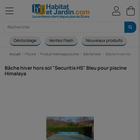
Déstockage
Ventes Flash
Nouveaux produits
Ca
Accueil
Piscine
Produit hivernage piscine
Bâche hiver
Bâche hiver hors sol 
Bâche hiver hors sol "Securitis HS" Bleu pour piscine
Himalaya