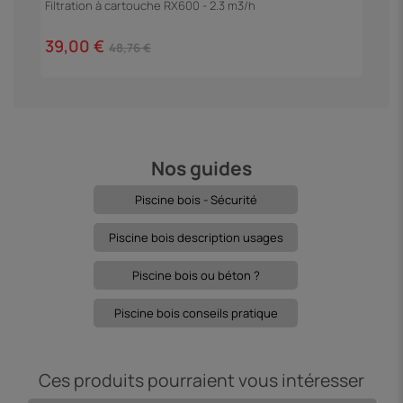
Filtration à cartouche RX600 - 2.3 m3/h
E
39,00 €
5
48,76 €
Nos guides
Piscine bois - Sécurité
Piscine bois description usages
Piscine bois ou béton ?
Piscine bois conseils pratique
Ces produits pourraient vous intéresser