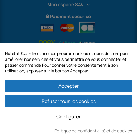
Mon espace SAV
Paiement sécurisé
Habitat & Jardin utilise ses propres cookies et ceux de tiers pour
améliorer nos services et vous permettre de vous connecter et
passer commande Pour donner votre consentement à son
utilisation, appuyez sur le bouton Accepter.
International
Accepter
Refuser tous les cookies
https://www.habitatetjardin.com est un site de la société GECODIS SA au
capital de 187 203,29 €, 32 Rue de Paradis - PARIS 75010 (FRANCE).
Configurer
GECODIS.SA créée le 04/11/1998 est une filiale de ODAYA HOLDING au capital
de 2.750.640,00 EURO.
TOUTES NOS PROMOTIONS SONT VALABLES DANS LA LIMITE DES STOCKS
Politique de confidentialité et de cookies
Ajouter
DISPONIBLES