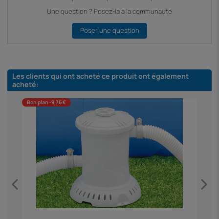
Une question ? Posez-la à la communauté
Poser une question
Les clients qui ont acheté ce produit ont également
acheté:
Bon plan -9,76 €