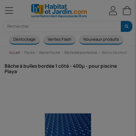
Déstockage
Ventes Flash
Nouveaux produits
Ca
Accueil
Piscine
Bâche Piscine
Bâche été piscine bois
Bâche à bulles bordée
Bâche à bulles bordée 1 côté - 400µ - pour piscine
Playa