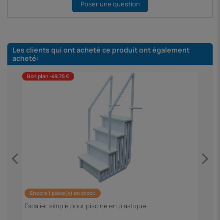
Poser une question
Les clients qui ont acheté ce produit ont également
acheté:
Bon plan -49,75 €
B
Encore 1 pièce(s) en stock
F
Escalier simple pour piscine en plastique
3