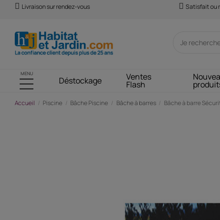
Livraison sur rendez-vous
Satisfait ou
MENU
Ventes
Nouve
Déstockage
Flash
produit
Accueil
Piscine
Bâche Piscine
Bâche à barres
Bâche à barre Sécuri