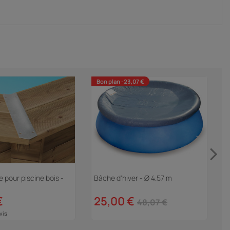
Bon plan -23,07 €
 pour piscine bois -
Bâche d'hiver - Ø 4.57 m
P
p
€
25,00 €
48,07 €
vis