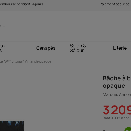
 remboursé pendant 14 jours
Paiement sécurisé
aux
Salon &
Canapés
Literie
s
Séjour
té APF "Littoral" Amande opaque
Bâche à b
opaque
Marque: Annon
3 20
Dont 0,00 € d'éco-