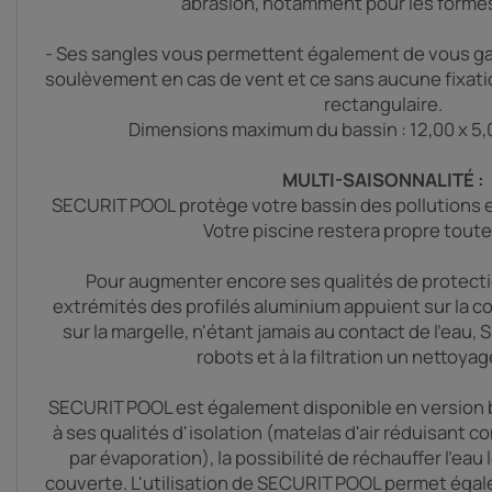
abrasion, notamment pour les formes
- Ses sangles vous permettent également de vous gar
soulèvement en cas de vent et ce sans aucune fixatio
rectangulaire.
Dimensions maximum du bassin : 12,00 x 5,0
MULTI-SAISONNALITÉ :
SECURIT POOL protège votre bassin des pollutions 
Votre piscine restera propre toute 
Pour augmenter encore ses qualités de protectio
extrémités des profilés aluminium appuient sur la c
sur la margelle, n'étant jamais au contact de l'ea
robots et à la filtration un nettoyag
SECURIT POOL est également disponible en version bl
à ses qualités d'isolation (matelas d'air réduisant 
par évaporation), la possibilité de réchauffer l'eau
couverte. L'utilisation de SECURIT POOL permet égal