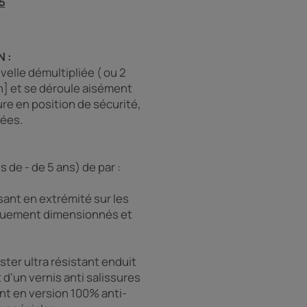
5
 :
elle démultipliée ( ou 2
n] et se déroule aisément
ure en position de sécurité,
xées.
de - de 5 ans) de par :
sant en extrémité sur les
iquement dimensionnés et
ter ultra résistant enduit
 d'un vernis anti salissures
ent en version 100% anti-