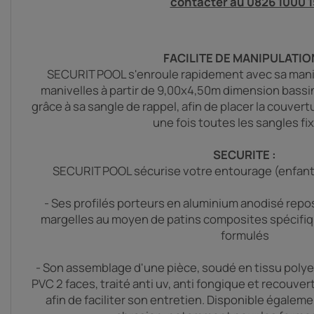
contacter au 0826 1000 1
FACILITE DE MANIPULATION
SECURIT POOL s'enroule rapidement avec sa maniv
manivelles à partir de 9,00x4,50m dimension bassi
grâce à sa sangle de rappel, afin de placer la couvert
une fois toutes les sangles fi
SECURITE :
SECURIT POOL sécurise votre entourage (enfants 
- Ses profilés porteurs en aluminium anodisé repo
margelles au moyen de patins composites spécif
formulés
- Son assemblage d'une pièce, soudé en tissu polyes
PVC 2 faces, traité anti uv, anti fongique et recouvert
afin de faciliter son entretien. Disponible égalem