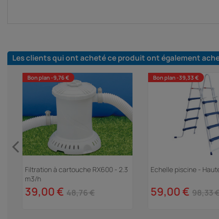
Les clients qui ont acheté ce produit ont également ach
Bon plan -9,76 €
Bon plan -39,33 €
Filtration à cartouche RX600 - 2.3
Echelle piscine - Haut
m3/h
39,00 €
59,00 €
48,76 €
98,33 