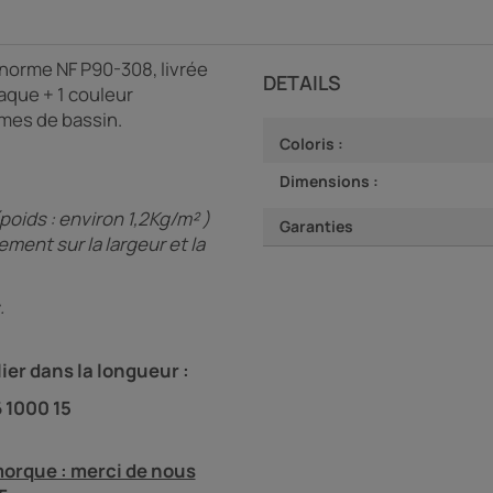
 norme NF P90-308, livrée
DETAILS
aque + 1 couleur
rmes de bassin.
Coloris :
Dimensions :
poids : environ 1,2Kg/m² )
Garanties
ment sur la largeur et la
.
ier dans la longueur :
 1000 15
morque : merci de nous