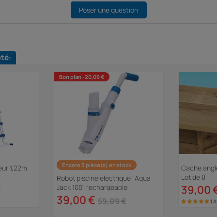
Poser une question
eté:
Bon plan -20,09 €
Encore 3 pièce(s) en stock
eur 1,22m
Cache angle
Lot de 8
Robot piscine électrique "Aqua
Jack 100" rechargeable
39,00 
€
39,00 €
59,09 €
1 A