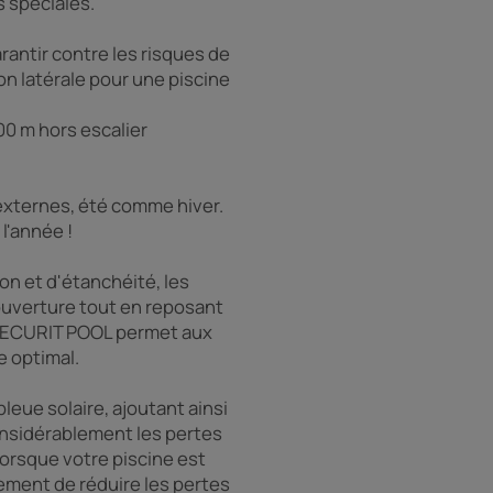
 spéciales.
antir contre les risques de
n latérale pour une piscine
0 m hors escalier
externes, été comme hiver.
l'année !
n et d'étanchéité, les
ouverture tout en reposant
u, SECURIT POOL permet aux
e optimal.
eue solaire, ajoutant ainsi
considérablement les pertes
 lorsque votre piscine est
ement de réduire les pertes