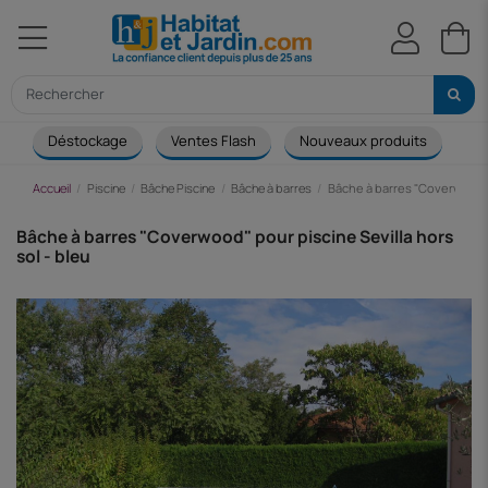
Déstockage
Ventes Flash
Nouveaux produits
Ca
Accueil
Piscine
Bâche Piscine
Bâche à barres
Bâche à barres "Coverwood" p
Bâche à barres "Coverwood" pour piscine Sevilla hors
sol - bleu