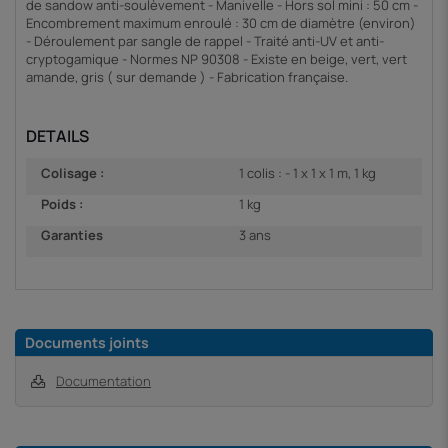
de sandow anti-soulèvement - Manivelle - Hors sol mini : 50 cm -
Encombrement maximum enroulé : 30 cm de diamètre (environ)
- Déroulement par sangle de rappel - Traité anti-UV et anti-
cryptogamique - Normes NP 90308 - Existe en beige, vert, vert
amande, gris ( sur demande ) - Fabrication française.
DETAILS
Colisage :
1 colis : - 1 x 1 x 1 m, 1 kg
Poids :
1 kg
Garanties
3 ans
Documents joints
Documentation