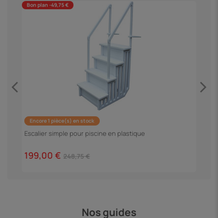
Bon plan -49,75 €
B
Encore 1 pièce(s) en stock
F
Escalier simple pour piscine en plastique
3
199,00 €
248,75 €
Nos guides