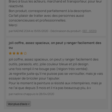
Bravo à tous les acteurs, marchand et transporteur, pour leur
réactivité.
Bon produit, correspond parfaitement à la description.
Ca fait plaisir de traiter avec des personnes aussi
consciencieuses et professionnelles.
Merci
par
NADINE ZOIA
le
13/05/2020
- Déclinaison du produit :
REF : 93319
joli coffre, assez spacieux, on peut y ranger facilement des
ou
joli coffre, assez spacieux, on peut y ranger facilement des
outils, parasols, etc. jolie couleur bleue et joli design.
une fois rempli il ne bouge pas (région très ventée).
Je regrette juste qu'il ne puisse pas se verrouiller, mais je vais
essayer de bricoler pour l'ajouter.
Pour le moment la peinture a résisté aux intempéries, mais je
ne l'ai que depuis 3 mois et il n'a pas beaucoup plu, à v
par
nadine chappuis
le
28/04/2020
Voir plus d'avis