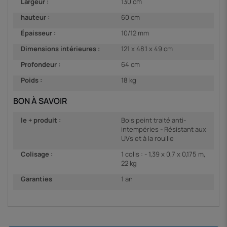
Largeur :
130 cm
hauteur :
60 cm
Épaisseur :
10/12 mm
Dimensions intérieures :
121 x 48.1 x 49 cm
Profondeur :
64 cm
Poids :
18 kg
BON À SAVOIR
le + produit :
Bois peint traité anti-
intempéries - Résistant aux
UVs et à la rouille
Colisage :
1 colis : - 1,39 x 0,7 x 0,175 m,
22 kg
Garanties
1 an