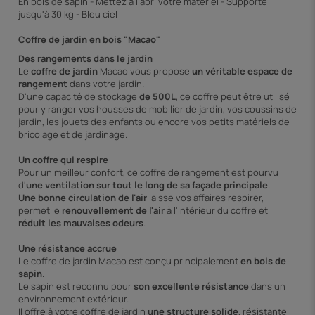
En bois de sapin - Mettez à l'abri votre matériel - Supporte
jusqu'à 30 kg - Bleu ciel
Coffre de jardin en bois "Macao"
Des rangements dans le jardin
Le
coffre de jardin
Macao vous propose
un véritable espace de
rangement
dans votre jardin.
D'une capacité de stockage
de 500L
, ce coffre peut être utilisé
pour y ranger vos housses de mobilier de jardin, vos coussins de
jardin, les jouets des enfants ou encore vos petits matériels de
bricolage et de jardinage.
Un coffre qui respire
Pour un meilleur confort, ce coffre de rangement est pourvu
d'
une ventilation sur tout le long de sa façade principale
.
Une bonne circulation de l'air
laisse vos affaires respirer,
permet le
renouvellement de l'air
à l'intérieur du coffre et
réduit les mauvaises odeurs
.
Une résistance accrue
Le coffre de jardin Macao est conçu principalement
en bois de
sapin
.
Le sapin est reconnu pour
son excellente résistance
dans un
environnement extérieur.
Il offre à votre coffre de jardin
une structure solide
, résistante