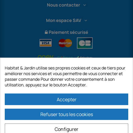
Nous contacter
Mon espace SAV
Paiement sécurisé
Habitat & Jardin utilise ses propres cookies et ceux de tiers pour
améliorer nos services et vous permettre de vous connecter et
passer commande Pour donner votre consentement à son
utilisation, appuyez sur le bouton Accepter.
International
Accepter
Refuser tous les cookies
https://www.habitatetjardin.com est un site de la société GECODIS SA au
capital de 187 203,29 €, 32 Rue de Paradis - PARIS 75010 (FRANCE).
Configurer
GECODIS.SA créée le 04/11/1998 est une filiale de ODAYA HOLDING au capital