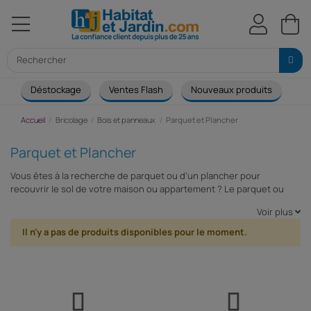
Déstockage
Ventes Flash
Nouveaux produits
Ca
Accueil
Bricolage
Bois et panneaux
Parquet et Plancher
Parquet et Plancher
Vous êtes à la recherche de parquet ou d’un plancher pour
recouvrir le sol de votre maison ou appartement ? Le parquet ou
plancher dont vous rêvez est forcément sur Habitat et Jardin. En
Voir plus
achetant un parquet ou un plancher sur notre site, vous vous
assurez d’équiper votre habitat avec un sol de qualité, et un bois
Il n'y a pas de produits disponibles pour le moment.
minutieusement sélectionné.