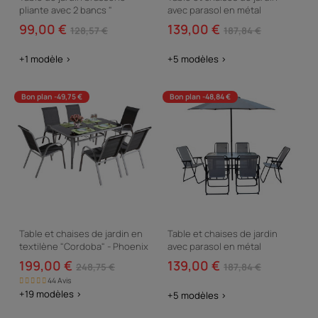
pliante avec 2 bancs "
avec parasol en métal
Lisbonne " - 176 x 46 x 75 cm -
"Convivia" - 6 places -
99,00 €
139,00 €
128,57 €
187,84 €
Marron
Terracotta
+1 modèle >
+5 modèles >
Bon plan -49,75 €
Bon plan -48,84 €
Table et chaises de jardin en
Table et chaises de jardin
textilène "Cordoba" - Phoenix
avec parasol en métal
- 6 places - Gris foncé
"Convivia" - 6 places - Gris clair
199,00 €
139,00 €
248,75 €
187,84 €
44 Avis
+19 modèles >
+5 modèles >