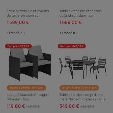
Table extensible et chaises
Table extensible et chaises
de jardin en aluminium
de jardin en aluminium
"Lagos" - 200/320 x 105 x 76
"Lagos" - 200/320 x 105 x 76
1 599,00 €
1 699,00 €
cm - Taupe - 10...
cm - Taupe - 12...
+1 modèle >
+1 modèle >
Bon plan -29,75 €
Bon plan -149,58 €
Encore 5 pièce(s) en stock
Encore 3 pièce(s) en stock
Lot de 2 fauteuils Chicago -
Table et chaises de jardin en
"Atlanta" - Noir
métal "Bilbao" - 6 places - Gris
119,00 €
349,00 €
148,75 €
498,58 €