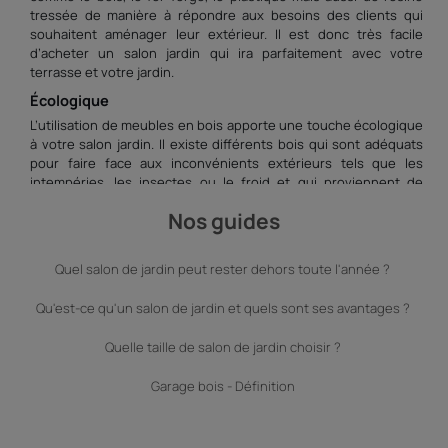
tressée de manière à répondre aux besoins des clients qui
souhaitent aménager leur extérieur. Il est donc très facile
d’acheter un salon jardin qui ira parfaitement avec votre
terrasse et votre jardin.
Écologique
L’utilisation de meubles en bois apporte une touche écologique
à votre salon jardin. Il existe différents bois qui sont adéquats
pour faire face aux inconvénients extérieurs tels que les
intempéries, les insectes ou le froid et qui proviennent de
forêts contrôlées. Après un certain temps, si vous souhaitez
Nos guides
changer de salon jardin ou si vos meubles n’ont pas profité d’un
bon entretien vous n’aurez pas d’inquiétude à vous en
débarrasser. Le bois est beaucoup plus facilement recyclable
Quel salon de jardin peut rester dehors toute l'année ?
que le plastique.
Salon jardin – Les différents matériaux
Qu'est-ce qu'un salon de jardin et quels sont ses avantages ?
Bois
Quelle taille de salon de jardin choisir ?
Teck
Le teck est un bois tropical possédant de nombreux avantages.
Garage bois - Définition
Le premier avantage est qu’il possède une grande résistance
face aux intempéries. Il est également imperméable ce qui en
fait un bois très utilisé pour la fabrication navale, les piscines