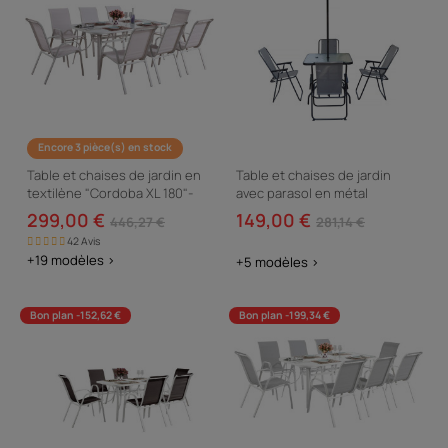
Encore 3 pièce(s) en stock
Table et chaises de jardin en
Table et chaises de jardin
textilène "Cordoba XL 180"-
avec parasol en métal
Phoenix - 8 places - Ecru
"Convivia" - 4 places - Gris clair
299,00 €
149,00 €
446,27 €
281,14 €
42 Avis
+19 modèles >
+5 modèles >
Bon plan -152,62 €
Bon plan -199,34 €