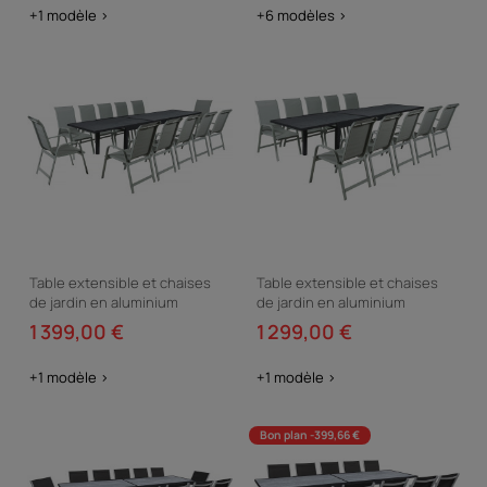
+1 modèle >
+6 modèles >
Table extensible et chaises
Table extensible et chaises
de jardin en aluminium
de jardin en aluminium
"Lagos" - 200/320 x 105 x 76
"Lagos" - 200/320 x 105 x 76
1 399,00 €
1 299,00 €
cm - 12 chaises -...
cm - 10 chaises -...
+1 modèle >
+1 modèle >
Bon plan -399,66 €