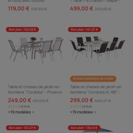
en bois avec dossier
1 Table + 8 chaises - Maple -
"Lisbonne" - 180 cm - Marron
Beige
119,00 €
499,00 €
158,66 €
702,82 €
Bon plan -152,62 €
Bon plan -147,27 €
Encore 3 pièce(s) en stock
Table et chaises de jardin en
Table et chaises de jardin en
textilène "Cordoba" - Phoenix
textilène "Cordoba XL 180" -
- 6 places - Ecru
Phoenix - 8 places - Taupe
249,00 €
299,00 €
401,62 €
446,27 €
42 Avis
42 Avis
+19 modèles >
+19 modèles >
Bon plan -147,27 €
Bon plan -132,14 €