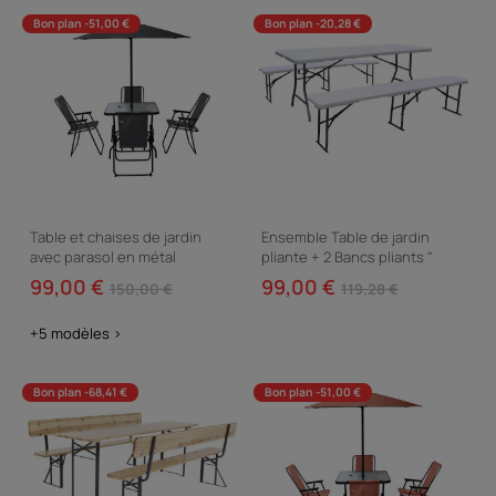
Bon plan -51,00 €
Bon plan -20,28 €
Table et chaises de jardin
Ensemble Table de jardin
avec parasol en métal
pliante + 2 Bancs pliants "
"Convivia" - 4 places - Gris
Foldy" - Blanc
99,00 €
99,00 €
150,00 €
119,28 €
anthracite
+5 modèles >
Bon plan -68,41 €
Bon plan -51,00 €