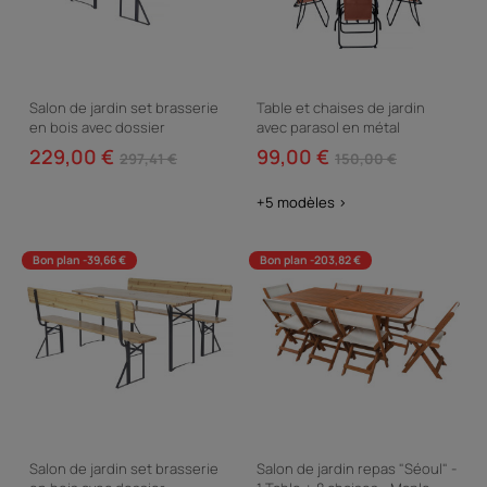
Salon de jardin set brasserie
Table et chaises de jardin
en bois avec dossier
avec parasol en métal
"Lisbonne" - 220 cm - Marron
"Convivia" - 4 places -
229,00 €
99,00 €
297,41 €
150,00 €
Terracotta
+5 modèles >
Bon plan -39,66 €
Bon plan -203,82 €
Salon de jardin set brasserie
Salon de jardin repas "Séoul" -