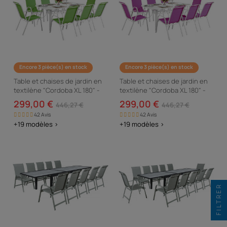
Encore 3 pièce(s) en stock
Encore 3 pièce(s) en stock
Table et chaises de jardin en
Table et chaises de jardin en
textilène "Cordoba XL 180" -
textilène "Cordoba XL 180" -
Phoenix - 8 places - Vert
Phoenix - 8 places - Fuschia
299,00 €
299,00 €
446,27 €
446,27 €
42 Avis
42 Avis
+19 modèles >
+19 modèles >
FILTRER