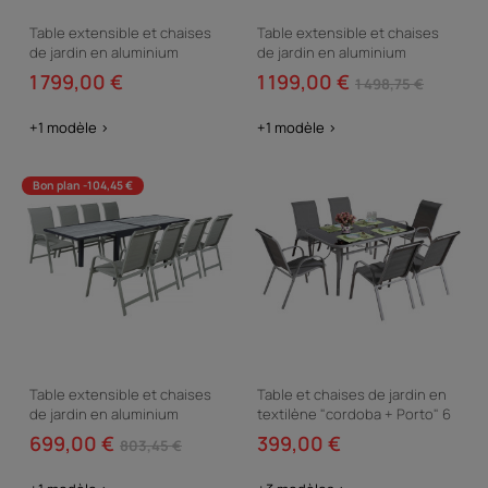
Table extensible et chaises
Table extensible et chaises
de jardin en aluminium
de jardin en aluminium
"Lagos" - 200/320 x 105 x 76
"Lagos" - 200/320 x 105 x 76
1 799,00 €
1 199,00 €
1 498,75 €
cm - 12 places -...
cm - 10 places -...
+1 modèle >
+1 modèle >
Bon plan -104,45 €
Table extensible et chaises
Table et chaises de jardin en
de jardin en aluminium
textilène "cordoba + Porto" 6
"Lagos" - 140/280 x 90 x 76 cm
personnes gris clair
699,00 €
399,00 €
803,45 €
- 8 places -...