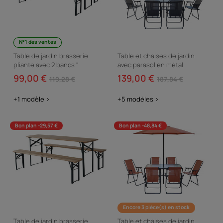
N°1 des ventes
Table de jardin brasserie
Table et chaises de jardin
pliante avec 2 bancs "
avec parasol en métal
Lisbonne " - 218 x 59,5 x 75 cm
"Convivia" - 6 places - Gris
99,00 €
139,00 €
119,28 €
187,84 €
- Marron
anthracite
+1 modèle >
+5 modèles >
Bon plan -29,57 €
Bon plan -48,84 €
Encore 3 pièce(s) en stock
Table de jardin brasserie
Table et chaises de jardin