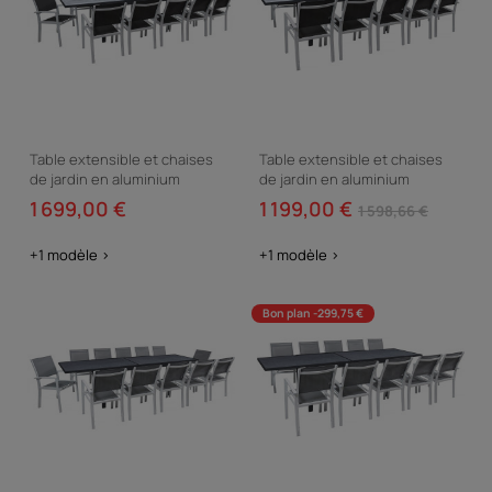
Table extensible et chaises
Table extensible et chaises
de jardin en aluminium
de jardin en aluminium
"Lagos" - 200/320 x 105 x 76
"Lagos" - 200/320 x 105 x 76
1 699,00 €
1 199,00 €
1 598,66 €
cm - 12 chaises -...
cm - 10 chaises -...
+1 modèle >
+1 modèle >
Bon plan -299,75 €