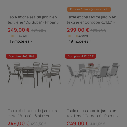
Encore 3 pièce(s) en stock
Table et chaises de jardin en
Table et chaises de jardin en
textilène "Cordoba" - Phoenix
textilène "Cordoba XL 180" -
- 6 places - Taupe
Phoenix - 8 places - Gris
249,00 €
299,00 €
401,62 €
498,34 €
42 Avis
42 Avis
+19 modèles >
+19 modèles >
Bon plan -149,58 €
Bon plan -152,62 €
Table et chaises de jardin en
Table et chaises de jardin en
métal "Bilbao" - 6 places -
textilène "Cordoba" - Phoenix
Taupe
- 6 places - Gris
349,00 €
249,00 €
498,58 €
401,62 €