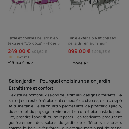
Table et chaises de jardin en
Table extensible et chaises
textilène "Cordoba" - Phoenix
de jardin en aluminium
- 6 places - Fuschia
"Lagos" - 140/280 x 90 x 76 cm
249,00 €
899,00 €
401,62 €
1 498,33 €
- 10 places -...
42 Avis
+19 modèles >
+1 modèle >
Salon jardin – Pourquoi choisir un salon jardin
Esthétisme et confort
Il existe de nombreux salons de jardin aux designs différents. Le
salon jardin est généralement composé de chaises, d’un canapé
et d’une table. Le salon jardin permet ainsi de profiter du jardin,
du soleil et du paysage environnant en étant bien installé pour
lire, prendre l’apéritif ou se reposer. Les fabricants produisent
généralement des salons de jardin de différents matériaux
comme le bois, le fer forgé, le plastique mais aussi de résine