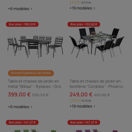
42 Avis
+19 modèles >
+6 modèles >
Bon plan -196,52 €
Bon plan -152,62 €
Encore 3 pièce(s) en stock
Table et chaises de jardin en
Table et chaises de jardin en
métal "Bilbao" - 8 places - Gris
textilène "Cordoba" - Phoenix
- 6 places - Noir
399,00 €
249,00 €
595,52 €
401,62 €
44 Avis
+19 modèles >
+6 modèles >
Bon plan -147,27 €
Bon plan -147,27 €