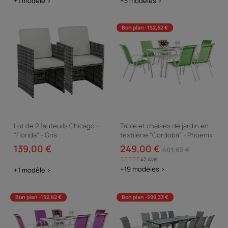
+1 modèle >
+3 modèles >
Bon plan -152,62 €
Lot de 2 fauteuils Chicago -
Table et chaises de jardin en
"Florida" - Gris
textilène "Cordoba" - Phoenix
- 6 places - Vert
139,00 €
249,00 €
401,62 €
42 Avis
+19 modèles >
+1 modèle >
Bon plan -152,62 €
Bon plan -599,33 €