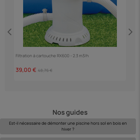
Filtration à cartouche RX600 - 2.3 m3/h
E
39,00 €
5
48,76 €
Nos guides
Est-il nécessaire de démonter une piscine hors sol en bois en
hiver ?