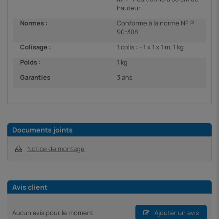
hauteur
Normes :
Conforme à la norme NF P
90-308
Colisage :
1 colis : - 1 x 1 x 1 m, 1 kg
Poids :
1 kg
Garanties
3 ans
Documents joints
Notice de montage
Avis client
Aucun avis pour le moment
Ajouter un avis