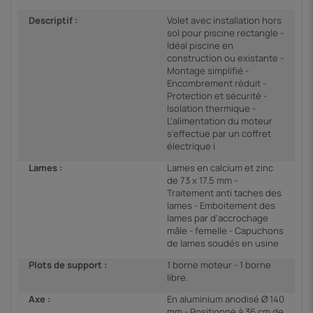
Descriptif :
Volet avec installation hors
sol pour piscine rectangle -
Idéal piscine en
construction ou existante -
Montage simplifié -
Encombrement réduit -
Protection et sécurité -
Isolation thermique -
L'alimentation du moteur
s'effectue par un coffret
électrique i
Lames :
Lames en calcium et zinc
de 73 x 17.5 mm -
Traitement anti taches des
lames - Emboitement des
lames par d'accrochage
mâle - femelle - Capuchons
de lames soudés en usine
Plots de support :
1 borne moteur - 1 borne
libre.
Axe :
En aluminium anodisé Ø 140
mm - Positionné à 36 cm de