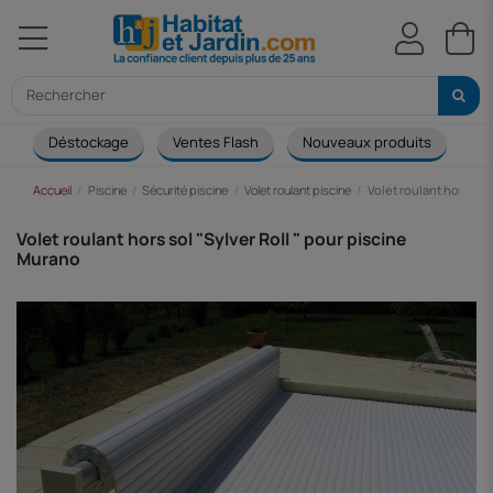
Déstockage
Ventes Flash
Nouveaux produits
Ca
Accueil
Piscine
Sécurité piscine
Volet roulant piscine
Volet roulant hors sol
Volet roulant hors sol "Sylver Roll " pour piscine
Murano