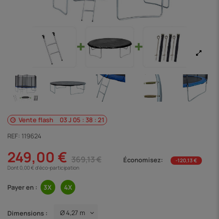
Vente flash
03
J
05
:
38
:
20
REF:
119624
249,00 €
369,13 €
Économisez:
-120,13 €
Dont 0,00 € d'éco-participation
Payer en :
Dimensions :