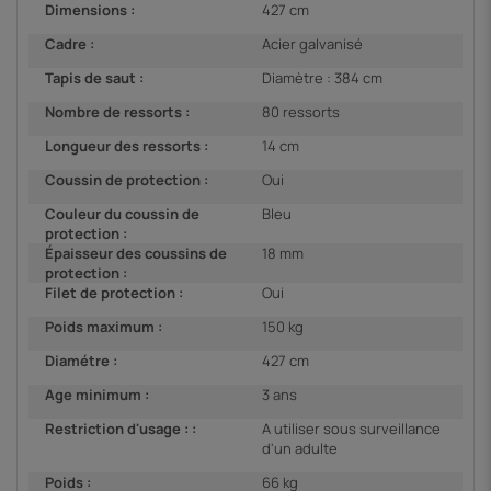
Dimensions :
427 cm
Cadre :
Acier galvanisé
Tapis de saut :
Diamètre : 384 cm
Nombre de ressorts :
80 ressorts
Longueur des ressorts :
14 cm
Coussin de protection :
Oui
Couleur du coussin de
Bleu
protection :
Épaisseur des coussins de
18 mm
protection :
Filet de protection :
Oui
Poids maximum :
150 kg
Diamétre :
427 cm
Age minimum :
3 ans
Restriction d'usage : :
A utiliser sous surveillance
d'un adulte
Poids :
66 kg