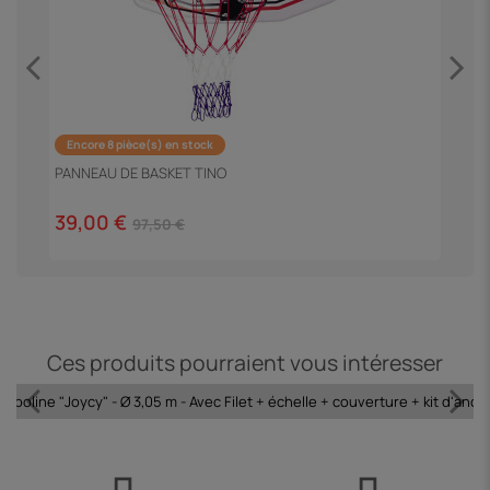
Encore 8 pièce(s) en stock
T
PANNEAU DE BASKET TINO
9
39,00 €
97,50 €
Ces produits pourraient vous intéresser
ampoline "Joycy" - Ø 3,05 m - Avec Filet + échelle + couverture + kit d'ancr