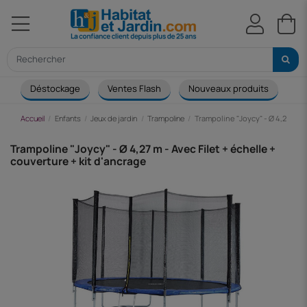
Déstockage
Ventes Flash
Nouveaux produits
Ca
Accueil
Enfants
Jeux de jardin
Trampoline
Trampoline "Joycy" - Ø 4,27 m - 
Trampoline "Joycy" - Ø 4,27 m - Avec Filet + échelle +
couverture + kit d'ancrage
-120,13 €