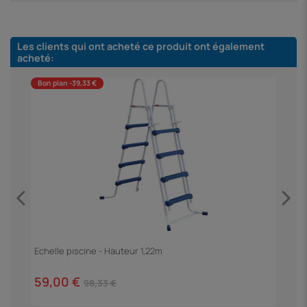
Les clients qui ont acheté ce produit ont également
acheté:
Bon plan -39,33 €
B
F
3
té
Echelle piscine - Hauteur 1,22m
59,00 €
98,33 €