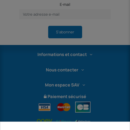
E-mail
S'abonner
Informations et contact
Nous contacter
Mon espace SAV
Paiement sécurisé