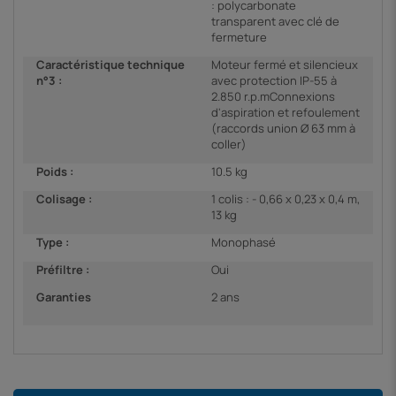
: polycarbonate
transparent avec clé de
fermeture
Caractéristique technique
Moteur fermé et silencieux
n°3 :
avec protection IP-55 à
2.850 r.p.mConnexions
d'aspiration et refoulement
(raccords union Ø 63 mm à
coller)
Poids :
10.5 kg
Colisage :
1 colis : - 0,66 x 0,23 x 0,4 m,
13 kg
Type :
Monophasé
Préfiltre :
Oui
Garanties
2 ans