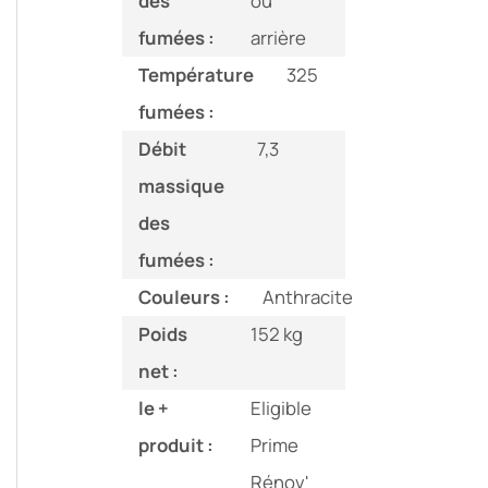
des
ou
fumées :
arrière
Température
325
fumées :
Débit
7,3
massique
des
fumées :
Couleurs :
Anthracite
Poids
152 kg
net :
le +
Eligible
produit :
Prime
Rénov'