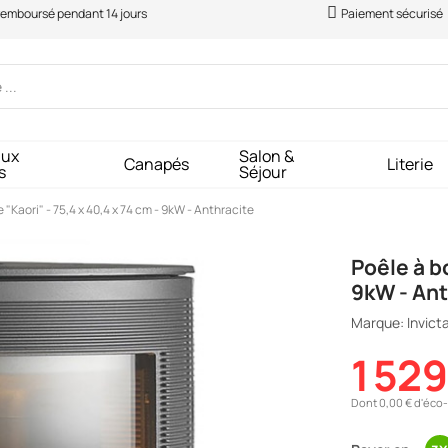
 remboursé pendant 14 jours
Paiement sécurisé
aux
Salon &
Canapés
Literie
s
Séjour
 "Kaori" - 75,4 x 40,4 x 74 cm - 9kW - Anthracite
Poêle à bo
9kW - Ant
Marque: Invict
1 52
Dont 0,00 € d'éco-