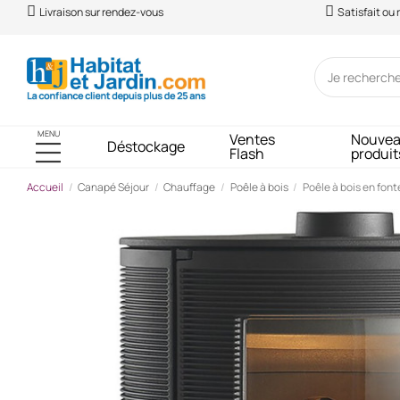
Livraison sur rendez-vous
Satisfait ou
MENU
Ventes
Nouve
Déstockage
Flash
produit
Accueil
Canapé Séjour
Chauffage
Poêle à bois
Poêle à bois en fonte