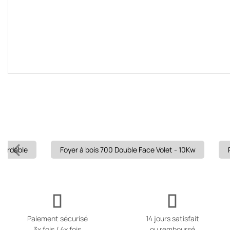
ccordable
Foyer à bois 700 Double Face Volet - 10Kw
Paiement sécurisé
14 jours satisfait
3x fois / 4x fois
ou remboursé