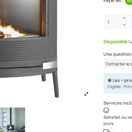
Payer en :
Disponible
l
Une question 
Contacter le 
Les + pro
Eligible : Pr
Services inclu
Satisfait ou 
jours