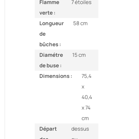
Flamme
7 étoiles
verte :
Longueur
58 cm
de
bûches :
Diamétre
15 cm
de buse :
Dimensions :
75,4
x
40,4
x 74
cm
Départ
dessus