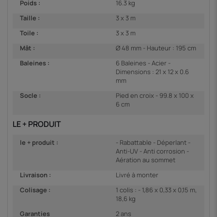
Poids :
16.3 kg
Taille :
3 x 3 m
Toile :
3 x 3 m
Mât :
Ø 48 mm - Hauteur : 195 cm
Baleines :
6 Baleines - Acier -
Dimensions : 21 x 12 x 0.6
mm
Socle :
Pied en croix - 99.8 x 100 x
6 cm
LE + PRODUIT
le + produit :
- Rabattable - Déperlant -
Anti-UV - Anti corrosion -
Aération au sommet
Livraison :
Livré à monter
Colisage :
1 colis : - 1,86 x 0,33 x 0,15 m,
18,6 kg
Garanties
2 ans