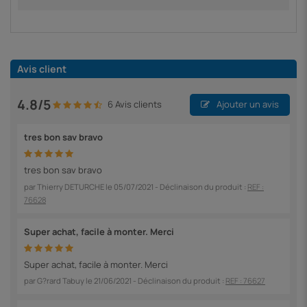
Avis client
4.8/5
6 Avis clients
Ajouter un avis
tres bon sav bravo
tres bon sav bravo
par
Thierry DETURCHE
le
05/07/2021
- Déclinaison du produit :
REF :
76628
Super achat, facile à monter. Merci
Super achat, facile à monter. Merci
par
G?rard Tabuy
le
21/06/2021
- Déclinaison du produit :
REF : 76627