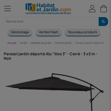
Déstockage
Ventes Flash
Nouveaux produits
Ca
Accueil
Jardin
Mobilier de jardin
Parasol jardin
Parasol jardin déporté Alu "Il
Parasol jardin déporté Alu "Ilios 3" - Carré - 3 x3 m -
Noir
-19,75 €