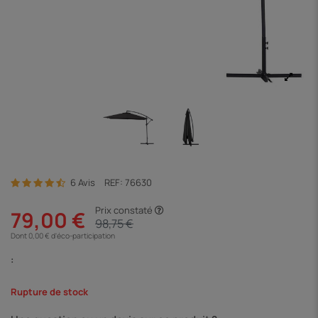
6 Avis
REF:
76630
Prix constaté
79,00 €
98,75 €
Dont 0,00 € d'éco-participation
:
Rupture de stock