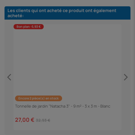
Les clients qui ont acheté ce produit ont également
acheté:
Bon plan -5,93 €
Encore 2 pièce(s) en stock
Tonnelle de jardin "Natacha 3" - 9 m² - 3 x 3 m - Blanc
P
"
27,00 €
1
32,93 €