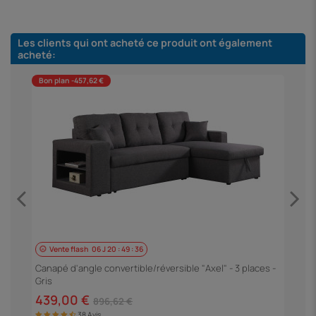
Les clients qui ont acheté ce produit ont également
acheté:
Bon plan -457,62 €
Vente flash
06
J
20
:
49
:
35
es
C
N
Canapé d'angle convertible/réversible "Axel" - 3 places -
Gris
4
439,00 €
896,62 €
38 Avis