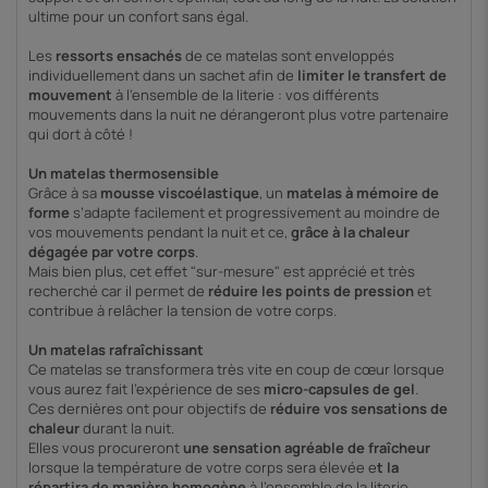
ultime pour un confort sans égal.
Les
ressorts ensachés
de ce matelas sont enveloppés
individuellement dans un sachet afin de
limiter le transfert de
mouvement
à l'ensemble de la literie : vos différents
mouvements dans la nuit ne dérangeront plus votre partenaire
qui dort à côté !
Un matelas thermosensible
Grâce à sa
mousse viscoélastique
, un
matelas à mémoire de
forme
s’adapte facilement et progressivement au moindre de
vos mouvements pendant la nuit et ce,
grâce à la chaleur
dégagée par votre corps
.
Mais bien plus, cet effet "sur-mesure" est apprécié et très
recherché car il permet de
réduire les points de pression
et
contribue à relâcher la tension de votre corps.
Un matelas rafraîchissant
Ce matelas se transformera très vite en coup de cœur lorsque
vous aurez fait l'expérience de ses
micro-capsules de gel
.
Ces dernières ont pour objectifs de
réduire vos sensations de
chaleur
durant la nuit.
Elles vous procureront
une sensation agréable de fraîcheur
lorsque la température de votre corps sera élevée e
t la
répartira de manière homogène
à l'ensemble de la literie,