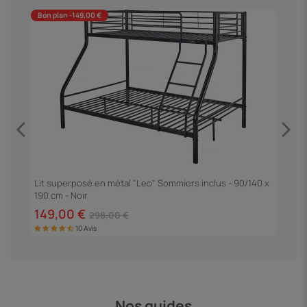
Bon plan -149,00 €
B
Lit superposé en métal "Leo" Sommiers inclus - 90/140 x
L
190 cm - Noir
149,00 €
1
298,00 €
10 Avis
Nos guides