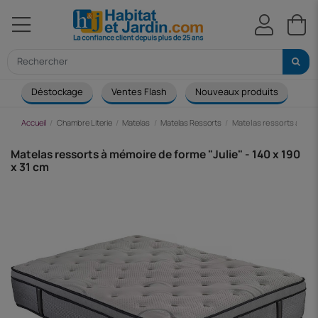
Déstockage
Ventes Flash
Nouveaux produits
Ca
Accueil
Chambre Literie
Matelas
Matelas Ressorts
Matelas ressorts à mémo
Matelas ressorts à mémoire de forme "Julie" - 140 x 190
x 31 cm