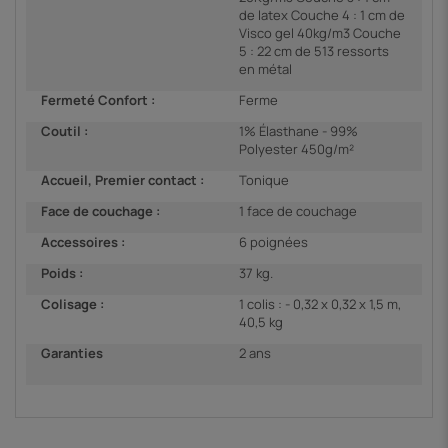
de latex Couche 4 : 1 cm de
Visco gel 40kg/m3 Couche
5 : 22 cm de 513 ressorts
en métal
Fermeté Confort :
Ferme
Coutil :
1% Élasthane - 99%
Polyester 450g/m²
Accueil, Premier contact :
Tonique
Face de couchage :
1 face de couchage
Accessoires :
6 poignées
Poids :
37 kg.
Colisage :
1 colis : - 0,32 x 0,32 x 1,5 m,
40,5 kg
Garanties
2 ans