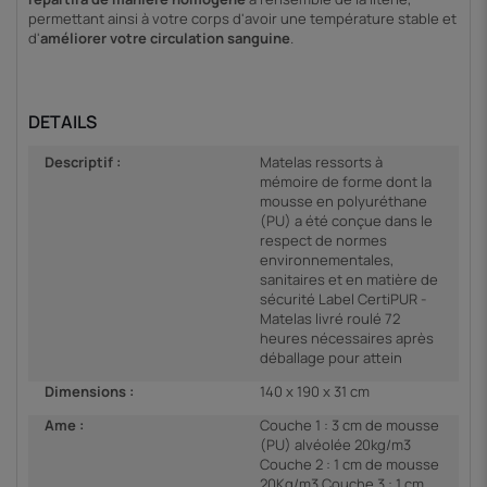
permettant ainsi à votre corps d'avoir une température stable et
d'
améliorer votre circulation sanguine
.
DETAILS
Descriptif :
Matelas ressorts à
mémoire de forme dont la
mousse en polyuréthane
(PU) a été conçue dans le
respect de normes
environnementales,
sanitaires et en matière de
sécurité Label CertiPUR -
Matelas livré roulé 72
heures nécessaires après
déballage pour attein
Dimensions :
140 x 190 x 31 cm
Ame :
Couche 1 : 3 cm de mousse
(PU) alvéolée 20kg/m3
Couche 2 : 1 cm de mousse
20Kg/m3 Couche 3 : 1 cm