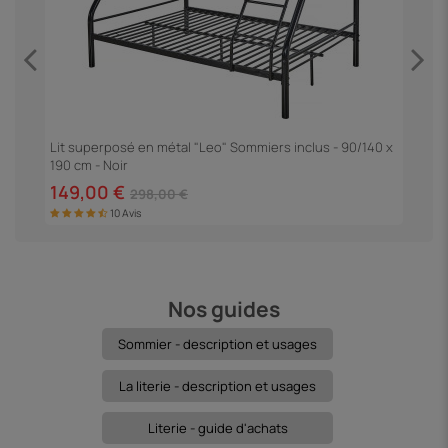
Lit superposé en métal "Leo" Sommiers inclus - 90/140 x
L
190 cm - Noir
149,00 €
1
298,00 €
10 Avis
Nos guides
Sommier - description et usages
La literie - description et usages
Literie - guide d'achats