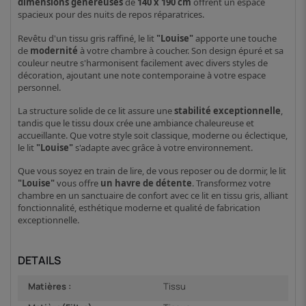
dimensions généreuses
de
140 x 190 cm
offrent un espace
spacieux pour des nuits de repos réparatrices.
Revêtu d'un tissu gris raffiné, le lit
"Louise"
apporte une touche
de
modernité
à votre chambre à coucher. Son design épuré et sa
couleur neutre s'harmonisent facilement avec divers styles de
décoration, ajoutant une note contemporaine à votre espace
personnel.
La structure solide de ce lit assure une
stabilité exceptionnelle
,
tandis que le tissu doux crée une ambiance chaleureuse et
accueillante. Que votre style soit classique, moderne ou éclectique,
le lit
"Louise"
s'adapte avec grâce à votre environnement.
Que vous soyez en train de lire, de vous reposer ou de dormir, le lit
"Louise"
vous offre
un havre de détente
. Transformez votre
chambre en un sanctuaire de confort avec ce lit en tissu gris, alliant
fonctionnalité, esthétique moderne et qualité de fabrication
exceptionnelle.
DETAILS
Matières :
Tissu