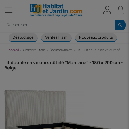
Déstockage
Ventes Flash
Nouveaux produits
Ca
Accueil
Chambre Literie
Chambre adulte
Lit
Lit double en velours côtelé 
Lit double en velours côtelé "Montana" - 180 x 200 cm -
Beige
-158,62 €