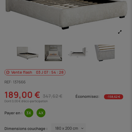
Vente flash
03
J
07
:
54
:
28
REF:
137666
189,00 €
347,62 €
Économisez:
-158,62 €
Dont 0,00 € d'éco-participation
Payer en :
Dimensions couchage :