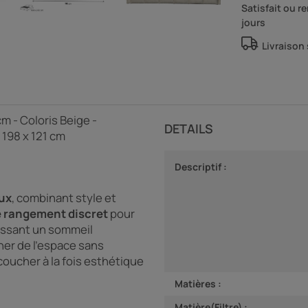
Satisfait ou 
jours
Livraison
cm - Coloris Beige -
DETAILS
 198 x 121 cm
Descriptif :
eux
, combinant style et
 rangement discret
pour
issant un sommeil
ner de l'espace sans
oucher à la fois esthétique
Matières :
Matière(Filtre) :