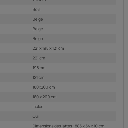
Bois
Beige
Beige
Beige
221 x 198 x 121 cm
221 cm
198 cm
121 cm
180x200 cm
180 x 200 cm
inclus
Oui
Dimensions des lattes : 885 x 54 x 10 cm