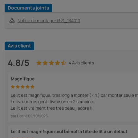
Documents joints
Notice de montage-1321_134010
Avis client
4.8/5
4 Avis clients
Magnifique
Le lit est magnifique, tres long a monter ( 4h ) car monter seule 
Le livreur tres gentil livraison en 2 semaine .
Le lit est vraiment tres tres beau j adore !!!
par
Lisa
le
02/10/2025
Le lit est magnifique seul bémol la tête de lit à un défaut