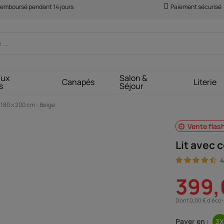
 remboursé pendant 14 jours
Paiement sécurisé
aux
Salon &
Canapés
Literie
s
Séjour
 180 x 200 cm - Beige
Vente flas
Lit avec 
4
399,
Dont 0,00 € d'éco-
Payer en :