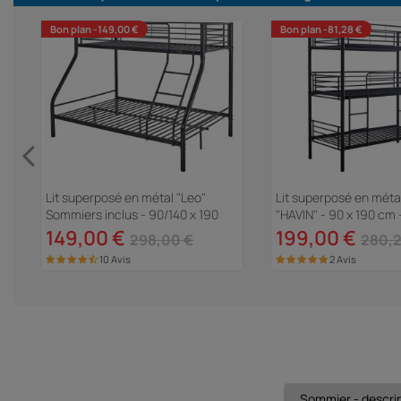
Bon plan -149,00 €
Bon plan -81,28 €
Lit superposé en métal "Leo"
Lit superposé en métal
Sommiers inclus - 90/140 x 190
"HAVIN" - 90 x 190 cm 
a"
cm - Noir
149,00 €
199,00 €
298,00 €
280,2
10 Avis
2 Avis
Sommier - descri