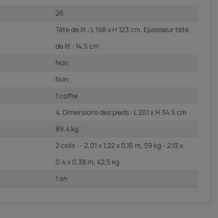
26
Tête de lit : L 198 x H 123 cm, Epaisseur tête
de lit : 14,5 cm
Non.
Non.
1 coffre
4, Dimensions des pieds : L 201 x H 34,5 cm
89.4 kg
2 colis : - 2,01 x 1,22 x 0,16 m, 59 kg - 2,13 x
0,4 x 0,38 m, 42,5 kg
1 an