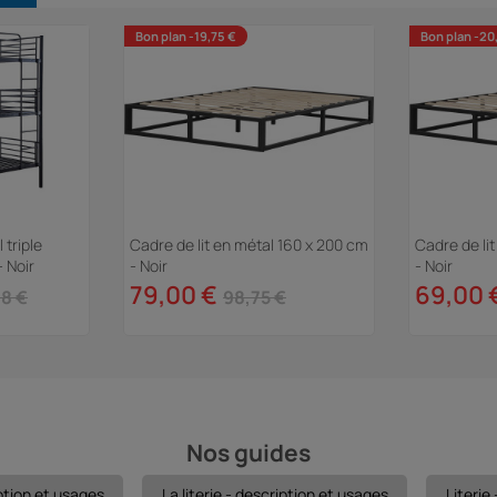
Bon plan -19,75 €
Bon plan -20
 triple
Cadre de lit en métal 160 x 200 cm
Cadre de li
- Noir
- Noir
- Noir
79,00 €
69,00 
8 €
98,75 €
Nos guides
ption et usages
La literie - description et usages
Literie