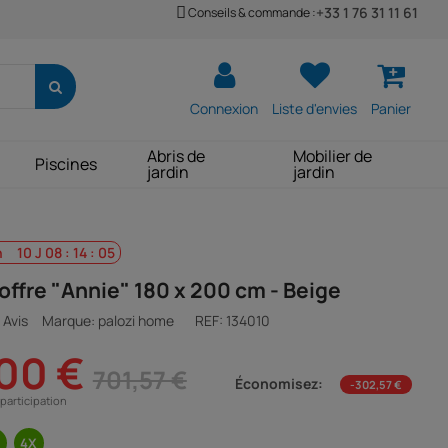
+33 1 76 31 11 61
Conseils & commande :
Connexion
Liste d'envies
Panier
Abris de
Mobilier de
Piscines
jardin
jardin
h
10
J
08
:
14
:
04
coffre "Annie" 180 x 200 cm - Beige
 Avis
Marque: palozi home
REF:
134010
00 €
701,57 €
Économisez:
-302,57 €
participation