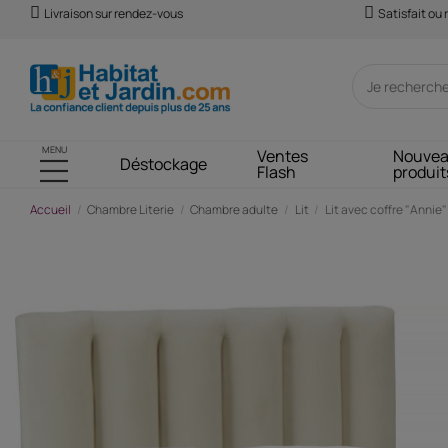
Livraison sur rendez-vous
Satisfait ou
MENU
Ventes
Nouve
Déstockage
Flash
produit
Accueil
Chambre Literie
Chambre adulte
Lit
Lit avec coffre "Annie"
-302,57 €