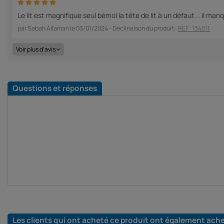
Le lit est magnifique seul bémol la tête de lit à un défaut .. il ma
par
Sabah Allaman
le
03/01/2024
- Déclinaison du produit :
REF : 134011
Voir plus d'avis
Questions et réponses
Les clients qui ont acheté ce produit ont également ach