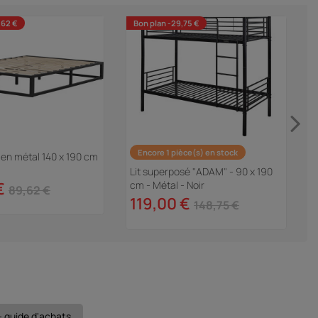
,62 €
Bon plan -29,75 €
Encore 1 pièce(s) en stock
t en métal 140 x 190 cm
C
N
Lit superposé "ADAM" - 90 x 190
€
cm - Métal - Noir
89,62 €
119,00 €
148,75 €
 - guide d'achats