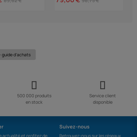
89,62 €
98,75 €
 - guide d'achats
500 000 produits
Service client
en stock
disponible
er
Suivez-nous
 actualité et profitez de
Retrouvez-nous sur les réseaux