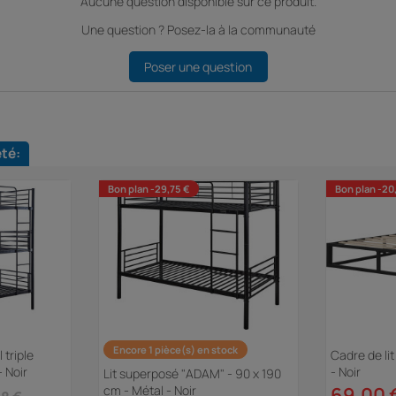
Aucune question disponible sur ce produit.
Une question ? Posez-la à la communauté
Poser une question
eté:
Bon plan -29,75 €
Bon plan -20
Encore 1 pièce(s) en stock
 triple
Cadre de li
- Noir
- Noir
Lit superposé "ADAM" - 90 x 190
cm - Métal - Noir
69,00 