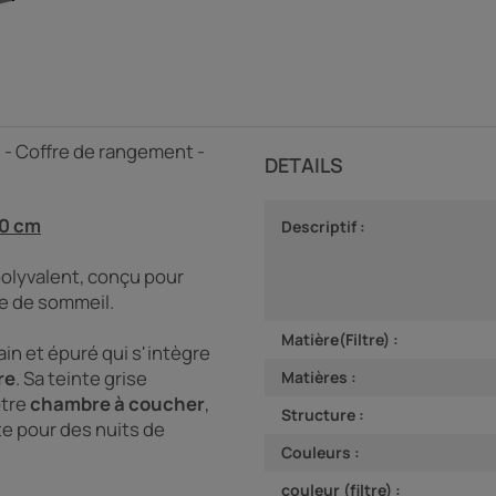
s - Coffre de rangement -
DETAILS
00 cm
Descriptif :
polyvalent, conçu pour
ce de sommeil.
Matière(Filtre) :
in et épuré qui s'intègre
re
. Sa teinte grise
Matières :
otre
chambre à coucher
,
Structure :
te pour des nuits de
Couleurs :
couleur (filtre) :