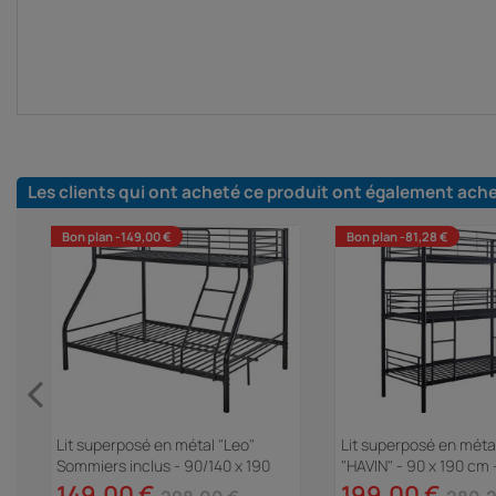
Les clients qui ont acheté ce produit ont également ach
Bon plan -149,00 €
Bon plan -81,28 €
Lit superposé en métal "Leo"
Lit superposé en métal
Sommiers inclus - 90/140 x 190
"HAVIN" - 90 x 190 cm 
a"
cm - Noir
149,00 €
199,00 €