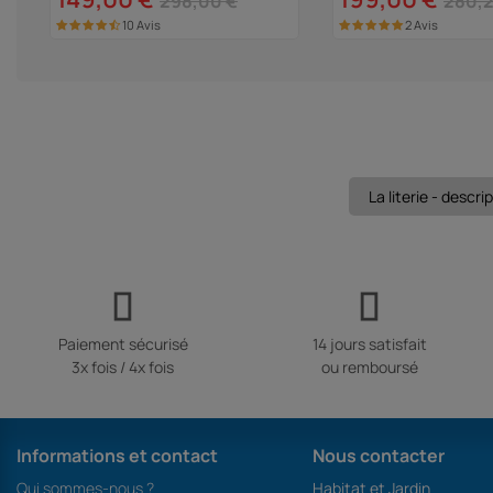
298,00 €
280,2
10 Avis
2 Avis
La literie - descr
Paiement sécurisé
14 jours satisfait
3x fois / 4x fois
ou remboursé
Informations et contact
Nous contacter
Qui sommes-nous ?
Habitat et Jardin