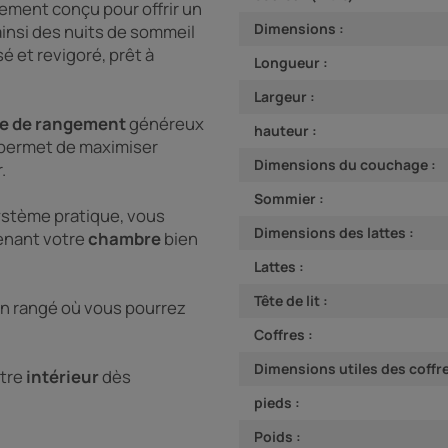
lement conçu pour offrir un
Dimensions :
insi des nuits de sommeil
é et revigoré, prêt à
Longueur :
Largeur :
re de rangement
généreux
hauteur :
 permet de maximiser
Dimensions du couchage :
.
Sommier :
système pratique, vous
Dimensions des lattes :
tenant votre
chambre
bien
Lattes :
Tête de lit :
en rangé où vous pourrez
Coffres :
Dimensions utiles des coffre
otre
intérieur
dès
pieds :
Poids :