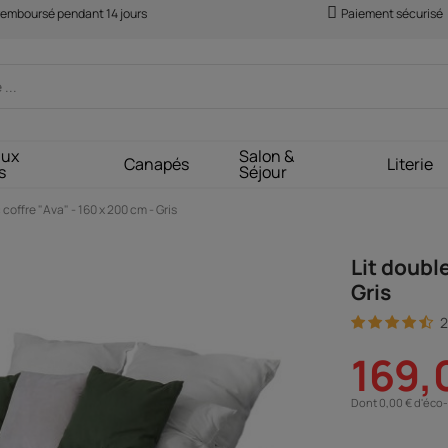
 remboursé pendant 14 jours
Paiement sécurisé
aux
Salon &
Canapés
Literie
s
Séjour
coffre "Ava" - 160 x 200 cm - Gris
Lit doubl
Gris
2
169,
Dont 0,00 € d'éco-