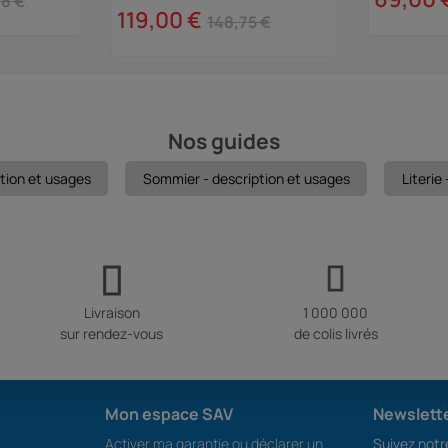
8 €
119,00 €
148,75 €
Nos guides
iption et usages
Sommier - description et usages
Literie
Livraison
1 000 000
sur rendez-vous
de colis livrés
Mon espace SAV
Newslett
Activer ma garantie ou déclarer un
Suivez notre