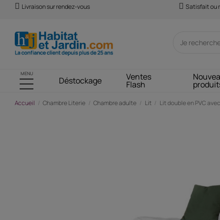
Livraison sur rendez-vous
Satisfait ou
MENU
Ventes
Nouve
Déstockage
Flash
produit
Accueil
Chambre Literie
Chambre adulte
Lit
Lit double en PVC avec 