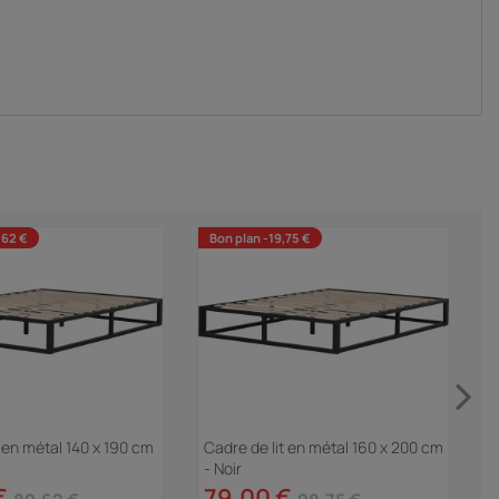
,62 €
Bon plan -19,75 €
t en métal 140 x 190 cm
Cadre de lit en métal 160 x 200 cm
C
- Noir
N
€
79,00 €