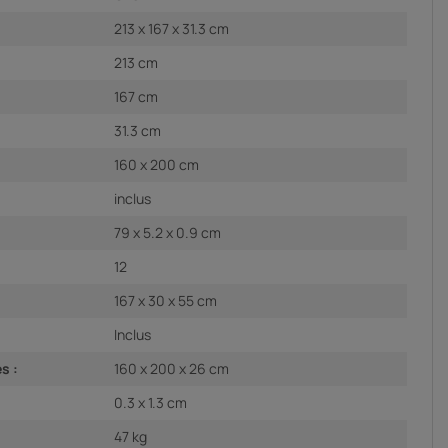
213 x 167 x 31.3 cm
213 cm
167 cm
31.3 cm
160 x 200 cm
inclus
79 x 5.2 x 0.9 cm
12
167 x 30 x 55 cm
Inclus
s :
160 x 200 x 26 cm
0.3 x 1.3 cm
47 kg