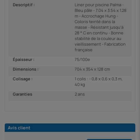
Descriptif :
Liner pour piscine Palma -
Bleu pâle - 7.04 x 3.54 x 1.28
m - Accrochage Hung -
Coloris teinté dans la
masse - Résistant jusqu'à
28 ° C en continu - Bonne
stabilité de la couleur au
vieillissement - Fabrication
française
Épaisseur :
75/100e
Dimensions :
704 x 354 x 128 cm
Colisage :
1 colis : - 0,8 x 0,6 x 0,3 m,
40 kg
Garanties
2 ans
Avis client