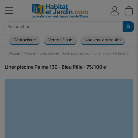
Déstockage
Ventes Flash
Nouveaux produits
Ca
Accueil
Piscine
Liner piscine
Liner piscine bois
Liner piscine Palma 130 - Bl
Liner piscine Palma 130 - Bleu Pâle - 75/100 e