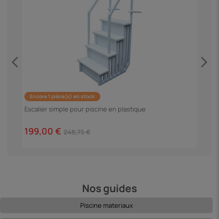
Encore 1 pièce(s) en stock
F
Escalier simple pour piscine en plastique
3
199,00 €
248,75 €
Nos guides
Piscine materiaux