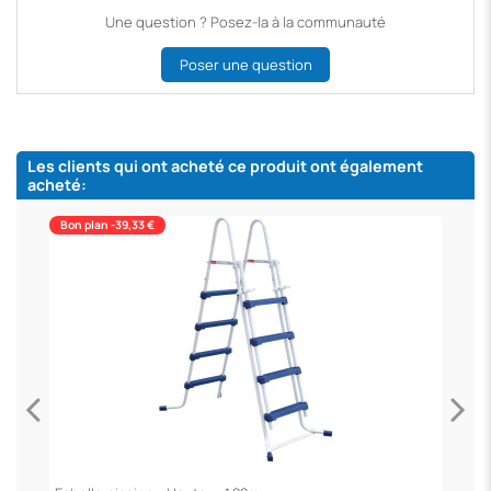
Une question ? Posez-la à la communauté
Poser une question
Les clients qui ont acheté ce produit ont également
acheté:
Bon plan -39,33 €
R
3