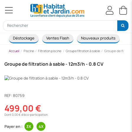
Déstockage
Ventes Flash
Nouveaux produits
Ca
Accueil
Piscine
Filtration piscine
Groupe filtration à sable
Groupe de filtrati
Groupe de filtration à sable - 12m3/h - 0.8 CV
REF:
80759
499,00 €
Dont 0,00 € d'éco-participation
Payer en :