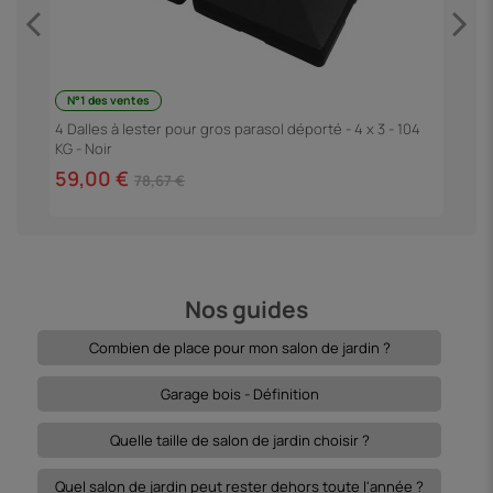
N°1 des ventes
P
4 Dalles à lester pour gros parasol déporté - 4 x 3 - 104
KG - Noir
4
59,00 €
78,67 €
Nos guides
Combien de place pour mon salon de jardin ?
Garage bois - Définition
Quelle taille de salon de jardin choisir ?
Quel salon de jardin peut rester dehors toute l'année ?