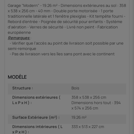
Garage "Modern" - 19.26 m² - Dimensions extérieures au sol : 358
x 538 x 256 cm - 40 mm - Double porte motorisée - 1 porte
traditionnelle latérale et 1 fenêtre plexiglas - Kit tempête fourni -
Rebord d'entrée - Poignée de sécurité pour enfants - Système
d'aération - Verres de sécurité - Livré non peint - Fabrication
européenne
Remarques
:
- Vérifier que l'accès au point de livraison soit possible par une
semi-remorque
- Pas de livraison vers les îles sans pont avec le continent
MODÈLE
Structure :
Bois
Dimensions extérieures (
358 x 538 x 256 cm
L x P x H ) :
Dimensions hors tout : 394
x 574 x 256 cm
Surface Extérieure (m²) :
19.26 m²
Dimensions intérieures ( L
333 x 513 x 227 cm
x P x H ) :