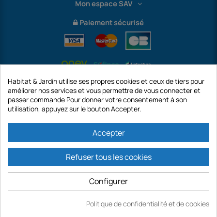
Mon espace SAV
Paiement sécurisé
Habitat & Jardin utilise ses propres cookies et ceux de tiers pour
améliorer nos services et vous permettre de vous connecter et
passer commande Pour donner votre consentement à son
utilisation, appuyez sur le bouton Accepter.
International
Accepter
Refuser tous les cookies
https://www.habitatetjardin.com est un site de la société GECODIS SA au
capital de 187 203,29 €, 32 Rue de Paradis - PARIS 75010 (FRANCE).
Configurer
GECODIS.SA créée le 04/11/1998 est une filiale de ODAYA HOLDING au capital
de 2.750.640,00 EURO.
TOUTES NOS PROMOTIONS SONT VALABLES DANS LA LIMITE DES STOCKS
Politique de confidentialité et de cookies
Ajouter
DISPONIBLES