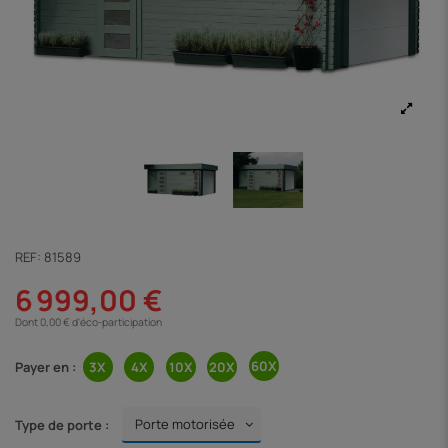
REF:
81589
6 999,00 €
Dont 0,00 € d'éco-participation
Payer en :
Type de porte :