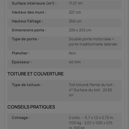
Surface intérieure (m²) :
17.07 m²
Hauteur des murs :
227 cm
Hauteur Faîtage :
256 cm
Dimensions porte :
239 x 203 cm
Type de porte :
Double porte motorisée +
porte traditionnelle latérale
Plancher :
Non
Épaisseur :
40 mm
TOITURE ET COUVERTURE
Type de toiture :
Toit bitumé Pente du toit :
4° Surface du toit : 22.65
m²
CONSEILS PRATIQUES
Colisage :
2 colis : - 5,7 x 1,2 x 0,72 m,
1100 kg - 2,07 x 1,125 x 0,15
m, 100 kg