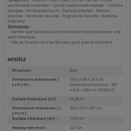
sectionnelle motorisée - 1 porte traditionnelle latérale - 1 fenêtre
plexiglas - Kit tempête fourni - Facile à emboîter - Rebord
d'entrée - Verres de sécurité - Poignée de sécurité - Système
d'aération
Remarques
:
- Vérifier que l'accès au point de livraison soit possible par une
semi-remorque
- Pas de livraison vers les îles sans pont avec le continent
MODÈLE
Structure :
Bois
Dimensions extérieures (
258 x 538 x 253 cm
L x P x H ) :
Dimensions hors tout : 387
x 545 x 264 cm (21.09 m²)
Surface Extérieure (m²) :
19.26 m²
Dimensions intérieures ( L
333 x 513 x 227 cm
x P x H ) :
Surface intérieure (m²) :
17.07 m²
Hauteur des murs :
227 cm