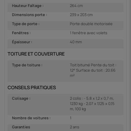
Hauteur Faîtage :
264 cm
Dimensions porte :
239 x 203 cm
Type de porte :
Porte double motorisée
Fenêtres :
1 fenêtre avec volets
Épaisseur :
40 mm
TOITURE ET COUVERTURE
Type de toiture :
Toit bitumé Pente du toit :
12° Surface du toit : 20.66
m²
CONSEILS PRATIQUES
Colisage :
2 colis : - 5,8 x 1,2 x 0,7 m,
1230 kg - 2,07 x 1,125 x 0,15
m, 100 kg
Nombre de voitures :
1
Garanties
2 ans