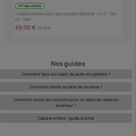
N°1 des ventes
P
4 Dalles à lester pour gros parasol déporté - 4 x 3 - 104
KG - Noir
4
59,00 €
78,67 €
Nos guides
Comment faire son salon de jardin en palettes ?
Comment choisir sa table de terrasse ?
Comment choisir les coussins pour un salon de repas en
extérieur ?
Cabane enfant - guide d'achat