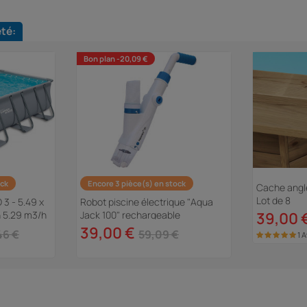
eté:
Bon plan -20,09 €
ock
Encore 3 pièce(s) en stock
Cache angle
Lot de 8
 3 - 5.49 x
Robot piscine électrique "Aqua
on 5.29 m3/h
Jack 100" rechargeable
39,00 
39,00 €
46 €
59,09 €
1 A