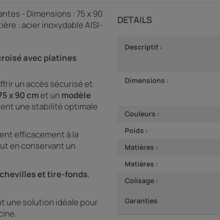
antes - Dimensions : 75 x 90
DETAILS
ère : acier inoxydable AISI-
Descriptif :
croisé avec platines
Dimensions :
frir un accès sécurisé et
75 x 90 cm
et un
modèle
sent une stabilité optimale
Couleurs :
Poids :
stent efficacement à la
tout en conservant un
Matières :
Matières :
chevilles et tire-fonds
,
Colisage :
Garanties
t une solution idéale pour
cine.