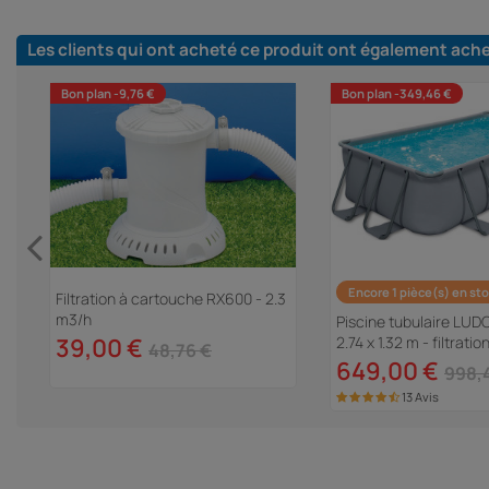
Les clients qui ont acheté ce produit ont également ach
Bon plan -9,76 €
Bon plan -349,46 €
Encore 1 pièce(s) en st
Filtration à cartouche RX600 - 2.3
m3/h
Piscine tubulaire LUDO
39,00 €
2.74 x 1.32 m - filtrati
48,76 €
649,00 €
998,
13 Avis