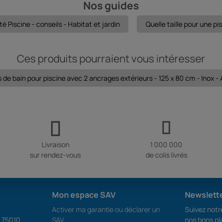
Nos guides
é Piscine - conseils - Habitat et jardin
Quelle taille pour une pis
Ces produits pourraient vous intéresser
 de bain pour piscine avec 2 ancrages extérieurs - 125 x 80 cm - Inox - 
Livraison
1 000 000
sur rendez-vous
de colis livrés
Mon espace SAV
Newslett
Activer ma garantie ou déclarer un
Suivez notre
S 75010
SAV
nos bons pl