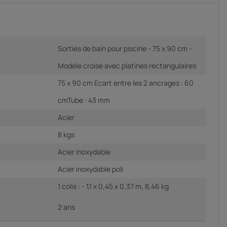
Sorties de bain pour piscine - 75 x 90 cm -
Modèle croisé avec platines rectangulaires
75 x 90 cm Ecart entre les 2 ancrages : 60
cmTube : 43 mm
Acier
8 kgs
Acier inoxydable
Acier inoxydable poli
1 colis : - 1,1 x 0,45 x 0,37 m, 8,46 kg
2 ans