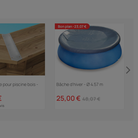
Bon plan -23,07 €
 pour piscine bois -
Bâche d'hiver - Ø 4.57 m
P
p
€
25,00 €
48,07 €
vis