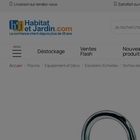
Livraison sur rendez-vous
Satisfait ou
MENU
Ventes
Nouve
Déstockage
Flash
produit
Accueil
Piscine
Equipement et Déco
Escaliers / Echelles
Sorties de