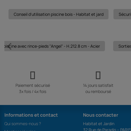
Conseil d'utilisation piscine bois - Habitat et jard
Sécurit
 piscine avec rince-pieds "Angel" - H.212.8 cm - Acier
Sorties
Paiement sécurisé
14 jours satisfait
3x fois / 4x fois
ou remboursé
Informations et contact
Nous contacter
Qui sommes-nous ?
Habitat et Jardin
32 Rue de Paradis – PARI