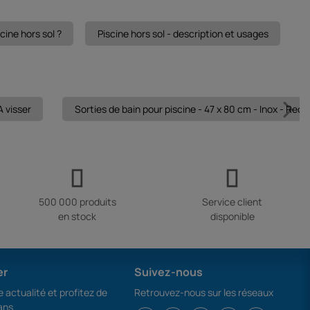
cine hors sol ?
Piscine hors sol - description et usages
A visser
Sorties de bain pour piscine - 47 x 80 cm - Inox - Rect
500 000 produits
Service client
en stock
disponible
er
Suivez-nous
 actualité et profitez de
Retrouvez-nous sur les réseaux
ans