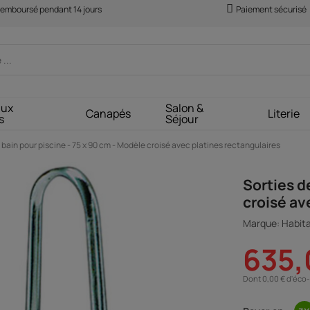
 remboursé pendant 14 jours
Paiement sécurisé
aux
Salon &
Canapés
Literie
s
Séjour
 bain pour piscine - 75 x 90 cm - Modèle croisé avec platines rectangulaires
Sorties d
croisé av
Marque: Habita
635,
Dont 0,00 € d'éco-