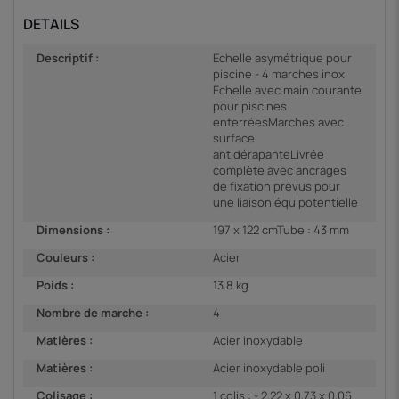
DETAILS
Descriptif :
Echelle asymétrique pour
piscine - 4 marches inox
Echelle avec main courante
pour piscines
enterréesMarches avec
surface
antidérapanteLivrée
complète avec ancrages
de fixation prévus pour
une liaison équipotentielle
Dimensions :
197 x 122 cmTube : 43 mm
Couleurs :
Acier
Poids :
13.8 kg
Nombre de marche :
4
Matières :
Acier inoxydable
Matières :
Acier inoxydable poli
Colisage :
1 colis : - 2,22 x 0,73 x 0,06