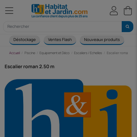
Déstockage
Ventes Flash
Nouveaux produits
Ca
Accueil
Piscine
Equipement et Déco
Escaliers / Echelles
Escalier roman 2.5
Escalier roman 2.50 m