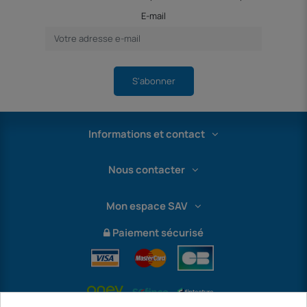
E-mail
S'abonner
Informations et contact
Nous contacter
Mon espace SAV
Paiement sécurisé