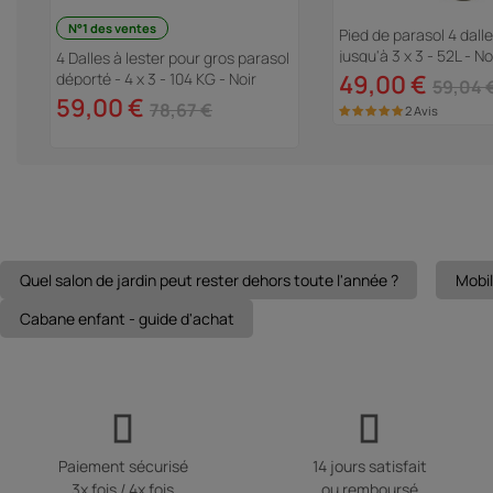
N°1 des ventes
-
Pied de parasol 4 dalle
jusqu'à 3 x 3 - 52L - No
4 Dalles à lester pour gros parasol
déporté - 4 x 3 - 104 KG - Noir
49,00 €
59,04 
59,00 €
78,67 €
2 Avis
Quel salon de jardin peut rester dehors toute l'année ?
Mobil
Cabane enfant - guide d'achat
Paiement sécurisé
14 jours satisfait
3x fois / 4x fois
ou remboursé