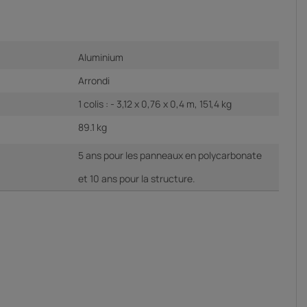
Aluminium
Arrondi
1 colis : - 3,12 x 0,76 x 0,4 m, 151,4 kg
89.1 kg
5 ans pour les panneaux en polycarbonate
et 10 ans pour la structure.