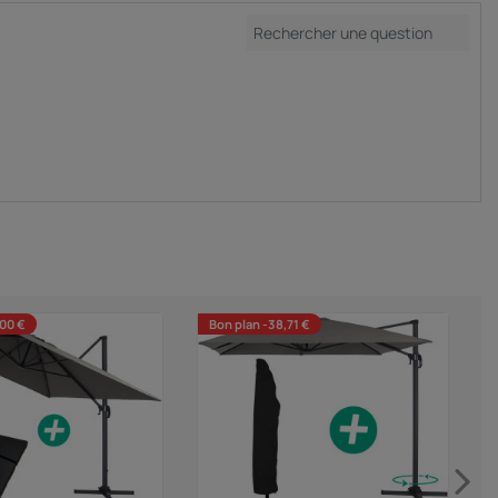
,00 €
Bon plan -38,71 €