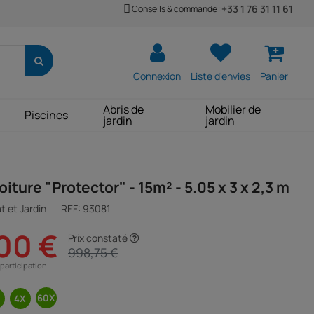
+33 1 76 31 11 61
Conseils & commande :
Connexion
Liste d'envies
Panier
Abris de
Mobilier de
Piscines
jardin
jardin
iture "Protector" - 15m² - 5.05 x 3 x 2,3 m
t et Jardin
REF:
93081
00 €
Prix constaté
998,75 €
participation