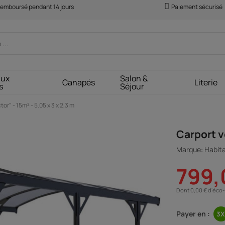
 remboursé pendant 14 jours
Paiement sécurisé
aux
Salon &
Canapés
Literie
s
Séjour
or" - 15m² - 5.05 x 3 x 2,3 m
Carport vo
Marque: Habita
799,
Dont 0,00 € d'éco-
Payer en :