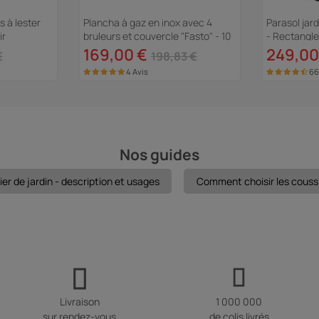
s à lester
Plancha à gaz en inox avec 4
Parasol jard
ir
bruleurs et couvercle "Fasto" - 10
- Rectangle 
kw - Gris
Dalles à les
169,00 €
249,00
€
198,83 €
4 Avis
66
Nos guides
ier de jardin - description et usages
Comment choisir les coussi
Livraison
1 000 000
sur rendez-vous
de colis livrés