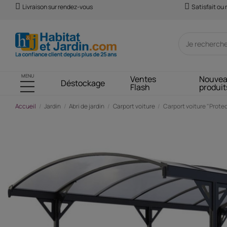
Livraison sur rendez-vous
Satisfait ou
MENU
Ventes
Nouve
Déstockage
Flash
produit
Accueil
Jardin
Abri de jardin
Carport voiture
Carport voiture "Protect
-199,75 €