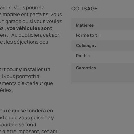
jardin. Vous pourrez
COLISAGE
e modèle est parfait si vous
un garage ou si vous voulez
Matières :
si,
vos véhicules sont
ent ! Au quotidien, cet abri
Forme toit :
s et les déjections des
Colisage :
Poids :
Garanties
ort pour y installer un
. Il vous permettra
ipements d'extérieur que
éries.
iture qui se fondera en
rte que vous puissiez y
 courbée se fond
 d'être imposant, cet abri