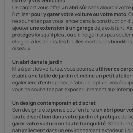
Garez-y vos véhicules
Un carport vous offre
un abri sûr
sans alourdir votre 
l'utiliser
pour y garer votre voiture ou votre moto
. C
ne souhaitez pas vous lancer dans la construction d'
ajouter
une extension
à un garage
déjà existant. Ain
protégés
lorsqu'il pleut ou s'il neige mais pas seulem
éloignera les débris, les feuilles mortes, les brindille
oiseaux.
Un abri dans le jardin
Mis à part les voitures, vous pourrez
utiliser ce carp
établi
,
une table de jardin
et
même un petit atelier
également d'entreposer, à l'abri de la pluie, vos équ
vous ne souhaitez pas exposer librement aux intemp
Un design contemporain et discret
Son design a été pensé pour en faire
un abri pour vo
toute discrétion dans votre jardin
et
pratique
de so
garer votre voiture en toute tranquilité
. Sa toiture
naturellement dans un environnement extérieur. Loin