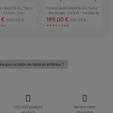
in déporté Alu "Sun 4 "
Parasol jardin déporté Alu "Sun 4"
B
- 3 x 4 m - Gris -
- Rectangle - 3 x 4 m + Housse de
"
ter incluses
protection - Gris
 €
189,00 €
300,00 €
227,71 €
 Avis
2 Avis
ns pour un salon de repas en extérieur ?
500 000 produits
Service client
en stock
disponible