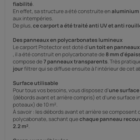
fiabilité
.
En effet, sa structure a été construite en
aluminium
aux intempéries.
De plus,
ce carport a été traité anti UV et anti rouill
Des panneaux en polycarbonates lumineux
Le carport Protector est doté d'
un toit en panneaux
, il a été construit en polycarbonate de
8 mm d'épais
compose de
7 panneaux transparents
. Très pratique
jour
filtrer qui se diffuse ensuite à l'intérieur de cet ab
Surface utilisable
Pour tous vos besoins, vous disposez d'
une surface 
(débords avant et arrière compris) et d'une surface in
poteaux) de 10 m².
À savoir : les débords avant et arrière se composen
polycabonate, sachant que
c
haque panneau recouvr
2.2 m²
.