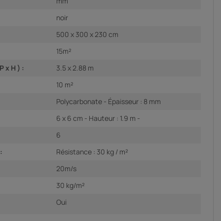
mm
noir
500 x 300 x 230 cm
15m²
 x H ) :
3.5 x 2.88 m
10 m²
Polycarbonate - Épaisseur : 8 mm
6 x 6 cm - Hauteur : 1.9 m -
6
:
Résistance : 30 kg / m²
20m/s
30 kg/m²
Oui