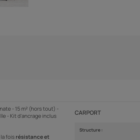
ate - 15 m² (hors tout) -
CARPORT
lle - Kit d'ancrage inclus
Structure :
la fois
résistance et